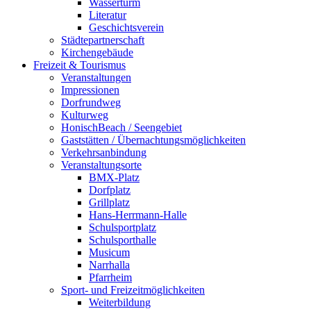
Wasserturm
Literatur
Geschichtsverein
Städtepartnerschaft
Kirchengebäude
Freizeit & Tourismus
Veranstaltungen
Impressionen
Dorfrundweg
Kulturweg
HonischBeach / Seengebiet
Gaststätten / Übernachtungsmöglichkeiten
Verkehrsanbindung
Veranstaltungsorte
BMX-Platz
Dorfplatz
Grillplatz
Hans-Herrmann-Halle
Schulsportplatz
Schulsporthalle
Musicum
Narrhalla
Pfarrheim
Sport- und Freizeitmöglichkeiten
Weiterbildung