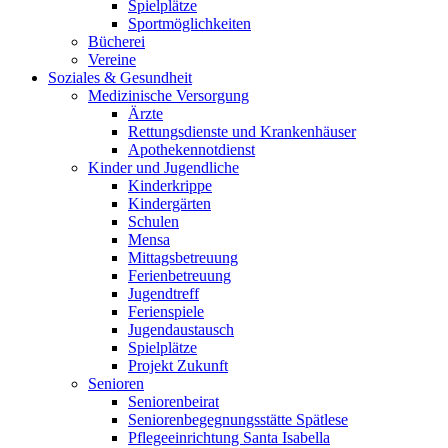
Spielplätze
Sportmöglichkeiten
Bücherei
Vereine
Soziales & Gesundheit
Medizinische Versorgung
Ärzte
Rettungsdienste und Krankenhäuser
Apothekennotdienst
Kinder und Jugendliche
Kinderkrippe
Kindergärten
Schulen
Mensa
Mittagsbetreuung
Ferienbetreuung
Jugendtreff
Ferienspiele
Jugendaustausch
Spielplätze
Projekt Zukunft
Senioren
Seniorenbeirat
Seniorenbegegnungsstätte Spätlese
Pflegeeinrichtung Santa Isabella