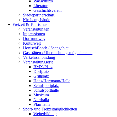
Wasserturm
Literatur
Geschichtsverein
Städtepartnerschaft
Kirchengebäude
Freizeit & Tourismus
Veranstaltungen
Impressionen
Dorfrundweg
Kulturweg
HonischBeach / Seengebiet
Gaststätten / Übernachtungsmöglichkeiten
Verkehrsanbindung
Veranstaltungsorte
BMX-Platz
Dorfplatz
Grillplatz
Hans-Herrmann-Halle
Schulsportplatz
Schulsporthalle
Musicum
Narrhalla
Pfarrheim
Sport- und Freizeitmöglichkeiten
Weiterbildung