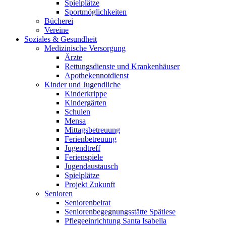
Spielplätze
Sportmöglichkeiten
Bücherei
Vereine
Soziales & Gesundheit
Medizinische Versorgung
Ärzte
Rettungsdienste und Krankenhäuser
Apothekennotdienst
Kinder und Jugendliche
Kinderkrippe
Kindergärten
Schulen
Mensa
Mittagsbetreuung
Ferienbetreuung
Jugendtreff
Ferienspiele
Jugendaustausch
Spielplätze
Projekt Zukunft
Senioren
Seniorenbeirat
Seniorenbegegnungsstätte Spätlese
Pflegeeinrichtung Santa Isabella