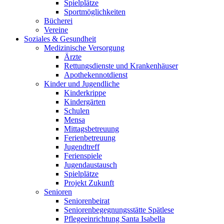
Spielplätze
Sportmöglichkeiten
Bücherei
Vereine
Soziales & Gesundheit
Medizinische Versorgung
Ärzte
Rettungsdienste und Krankenhäuser
Apothekennotdienst
Kinder und Jugendliche
Kinderkrippe
Kindergärten
Schulen
Mensa
Mittagsbetreuung
Ferienbetreuung
Jugendtreff
Ferienspiele
Jugendaustausch
Spielplätze
Projekt Zukunft
Senioren
Seniorenbeirat
Seniorenbegegnungsstätte Spätlese
Pflegeeinrichtung Santa Isabella