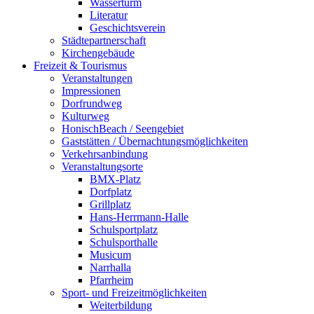
Wasserturm
Literatur
Geschichtsverein
Städtepartnerschaft
Kirchengebäude
Freizeit & Tourismus
Veranstaltungen
Impressionen
Dorfrundweg
Kulturweg
HonischBeach / Seengebiet
Gaststätten / Übernachtungsmöglichkeiten
Verkehrsanbindung
Veranstaltungsorte
BMX-Platz
Dorfplatz
Grillplatz
Hans-Herrmann-Halle
Schulsportplatz
Schulsporthalle
Musicum
Narrhalla
Pfarrheim
Sport- und Freizeitmöglichkeiten
Weiterbildung