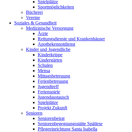
Spielplätze
Sportmöglichkeiten
Bücherei
Vereine
Soziales & Gesundheit
Medizinische Versorgung
Ärzte
Rettungsdienste und Krankenhäuser
Apothekennotdienst
Kinder und Jugendliche
Kinderkrippe
Kindergärten
Schulen
Mensa
Mittagsbetreuung
Ferienbetreuung
Jugendtreff
Ferienspiele
Jugendaustausch
Spielplätze
Projekt Zukunft
Senioren
Seniorenbeirat
Seniorenbegegnungsstätte Spätlese
Pflegeeinrichtung Santa Isabella