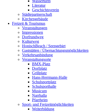
Wasserturm
Literatur
Geschichtsverein
Städtepartnerschaft
Kirchengebäude
Freizeit & Tourismus
Veranstaltungen
Impressionen
Dorfrundweg
Kulturweg
HonischBeach / Seengebiet
Gaststätten / Übernachtungsmöglichkeiten
Verkehrsanbindung
Veranstaltungsorte
BMX-Platz
Dorfplatz
Grillplatz
Hans-Herrmann-Halle
Schulsportplatz
Schulsporthalle
Musicum
Narrhalla
Pfarrheim
Sport- und Freizeitmöglichkeiten
Weiterbildung