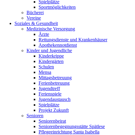
Spielplätze
Sportmöglichkeiten
Bücherei
Vereine
Soziales & Gesundheit
Medizinische Versorgung
Ärzte
Rettungsdienste und Krankenhäuser
Apothekennotdienst
Kinder und Jugendliche
Kinderkrippe
Kindergärten
Schulen
Mensa
Mittagsbetreuung
Ferienbetreuung
Jugendtreff
Ferienspiele
Jugendaustausch
Spielplätze
Projekt Zukunft
Senioren
Seniorenbeirat
Seniorenbegegnungsstätte Spätlese
Pflegeeinrichtung Santa Isabella