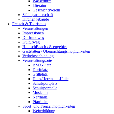
Wasserturm
Literatur
Geschichtsverein
Städtepartnerschaft
Kirchengebäude
Freizeit & Tourismus
Veranstaltungen
Impressionen
Dorfrundweg
Kulturweg
HonischBeach / Seengebiet
Gaststätten / Übernachtungsmöglichkeiten
Verkehrsanbindung
Veranstaltungsorte
BMX-Platz
Dorfplatz
Grillplatz
Hans-Herrmann-Halle
Schulsportplatz
Schulsporthalle
Musicum
Narrhalla
Pfarrheim
Sport- und Freizeitmöglichkeiten
Weiterbildung