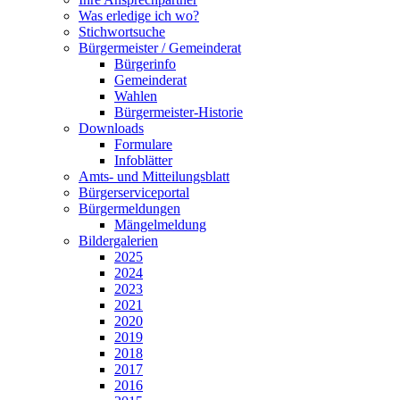
Was erledige ich wo?
Stichwortsuche
Bürgermeister / Gemeinderat
Bürgerinfo
Gemeinderat
Wahlen
Bürgermeister-Historie
Downloads
Formulare
Infoblätter
Amts- und Mitteilungsblatt
Bürgerserviceportal
Bürgermeldungen
Mängelmeldung
Bildergalerien
2025
2024
2023
2021
2020
2019
2018
2017
2016