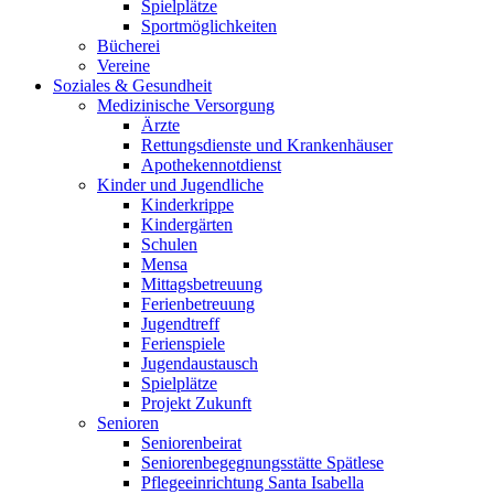
Spielplätze
Sportmöglichkeiten
Bücherei
Vereine
Soziales & Gesundheit
Medizinische Versorgung
Ärzte
Rettungsdienste und Krankenhäuser
Apothekennotdienst
Kinder und Jugendliche
Kinderkrippe
Kindergärten
Schulen
Mensa
Mittagsbetreuung
Ferienbetreuung
Jugendtreff
Ferienspiele
Jugendaustausch
Spielplätze
Projekt Zukunft
Senioren
Seniorenbeirat
Seniorenbegegnungsstätte Spätlese
Pflegeeinrichtung Santa Isabella