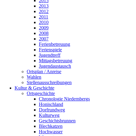
2015
2013
2012
2011
2010
2009
2008
2007
Ferienbetreuung
Ferienspiele
Jugendtreff
Mittagsbetreuung
Jugendaustausch
Ortsplan / Anreise
Wahlen
Stellenausschreibungen
Kultur & Geschichte
Ortsgeschichte
Chronologie Niedernbergs
Honischland
Dorfrundweg
Kulturweg
Geschichtsbrunnen
Blechkatzen
Hochwasser