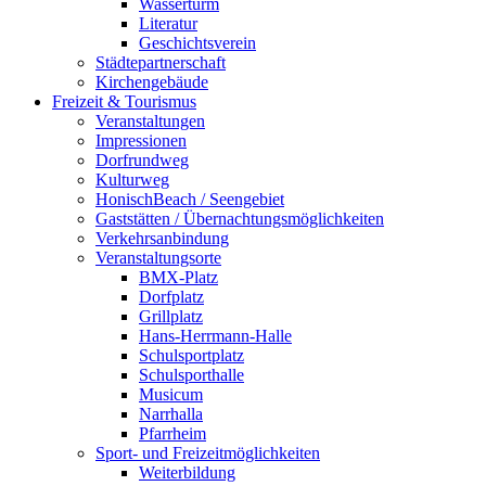
Wasserturm
Literatur
Geschichtsverein
Städtepartnerschaft
Kirchengebäude
Freizeit & Tourismus
Veranstaltungen
Impressionen
Dorfrundweg
Kulturweg
HonischBeach / Seengebiet
Gaststätten / Übernachtungsmöglichkeiten
Verkehrsanbindung
Veranstaltungsorte
BMX-Platz
Dorfplatz
Grillplatz
Hans-Herrmann-Halle
Schulsportplatz
Schulsporthalle
Musicum
Narrhalla
Pfarrheim
Sport- und Freizeitmöglichkeiten
Weiterbildung