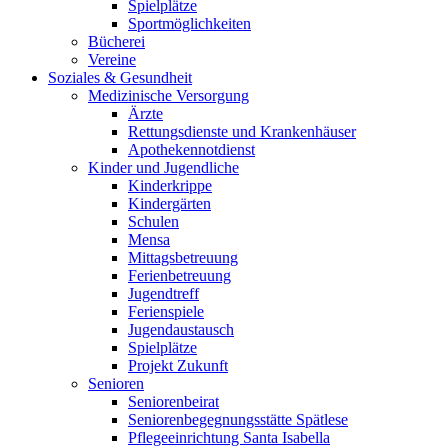
Spielplätze
Sportmöglichkeiten
Bücherei
Vereine
Soziales & Gesundheit
Medizinische Versorgung
Ärzte
Rettungsdienste und Krankenhäuser
Apothekennotdienst
Kinder und Jugendliche
Kinderkrippe
Kindergärten
Schulen
Mensa
Mittagsbetreuung
Ferienbetreuung
Jugendtreff
Ferienspiele
Jugendaustausch
Spielplätze
Projekt Zukunft
Senioren
Seniorenbeirat
Seniorenbegegnungsstätte Spätlese
Pflegeeinrichtung Santa Isabella