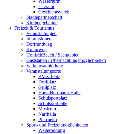
Wasserturm
Literatur
Geschichtsverein
Städtepartnerschaft
Kirchengebäude
Freizeit & Tourismus
Veranstaltungen
Impressionen
Dorfrundweg
Kulturweg
HonischBeach / Seengebiet
Gaststätten / Übernachtungsmöglichkeiten
Verkehrsanbindung
Veranstaltungsorte
BMX-Platz
Dorfplatz
Grillplatz
Hans-Herrmann-Halle
Schulsportplatz
Schulsporthalle
Musicum
Narrhalla
Pfarrheim
Sport- und Freizeitmöglichkeiten
Weiterbildung