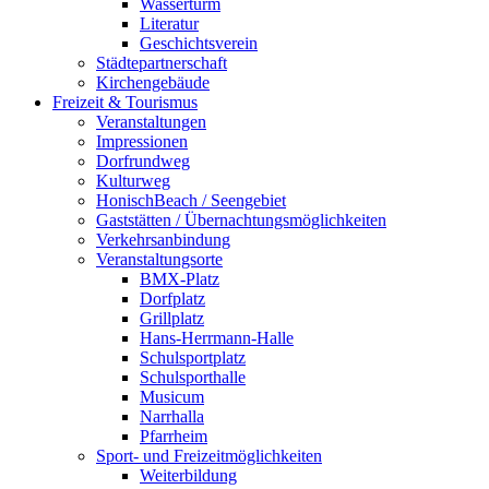
Wasserturm
Literatur
Geschichtsverein
Städtepartnerschaft
Kirchengebäude
Freizeit & Tourismus
Veranstaltungen
Impressionen
Dorfrundweg
Kulturweg
HonischBeach / Seengebiet
Gaststätten / Übernachtungsmöglichkeiten
Verkehrsanbindung
Veranstaltungsorte
BMX-Platz
Dorfplatz
Grillplatz
Hans-Herrmann-Halle
Schulsportplatz
Schulsporthalle
Musicum
Narrhalla
Pfarrheim
Sport- und Freizeitmöglichkeiten
Weiterbildung