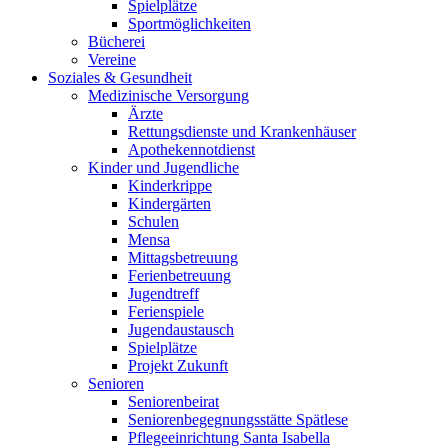
Spielplätze
Sportmöglichkeiten
Bücherei
Vereine
Soziales & Gesundheit
Medizinische Versorgung
Ärzte
Rettungsdienste und Krankenhäuser
Apothekennotdienst
Kinder und Jugendliche
Kinderkrippe
Kindergärten
Schulen
Mensa
Mittagsbetreuung
Ferienbetreuung
Jugendtreff
Ferienspiele
Jugendaustausch
Spielplätze
Projekt Zukunft
Senioren
Seniorenbeirat
Seniorenbegegnungsstätte Spätlese
Pflegeeinrichtung Santa Isabella