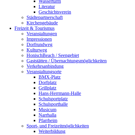
Wasserturm
Literatur
Geschichtsverein
Städtepartnerschaft
Kirchengebäude
Freizeit & Tourismus
Veranstaltungen
Impressionen
Dorfrundweg
Kulturweg
HonischBeach / Seengebiet
Gaststätten / Übernachtungsmöglichkeiten
Verkehrsanbindung
Veranstaltungsorte
BMX-Platz
Dorfplatz
Grillplatz
Hans-Herrmann-Halle
Schulsportplatz
Schulsporthalle
Musicum
Narrhalla
Pfarrheim
Sport- und Freizeitmöglichkeiten
Weiterbildung