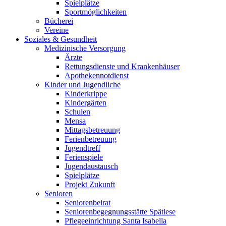
Spielplätze
Sportmöglichkeiten
Bücherei
Vereine
Soziales & Gesundheit
Medizinische Versorgung
Ärzte
Rettungsdienste und Krankenhäuser
Apothekennotdienst
Kinder und Jugendliche
Kinderkrippe
Kindergärten
Schulen
Mensa
Mittagsbetreuung
Ferienbetreuung
Jugendtreff
Ferienspiele
Jugendaustausch
Spielplätze
Projekt Zukunft
Senioren
Seniorenbeirat
Seniorenbegegnungsstätte Spätlese
Pflegeeinrichtung Santa Isabella