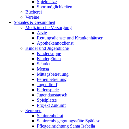
Spielplätze
Sportmöglichkeiten
Bücherei
Vereine
Soziales & Gesundheit
Medizinische Versorgung
Ärzte
Rettungsdienste und Krankenhäuser
Apothekennotdienst
Kinder und Jugendliche
Kinderkrippe
Kindergärten
Schulen
Mensa
Mittagsbetreuung
Ferienbetreuung
Jugendtreff
Ferienspiele
Jugendaustausch
Spielplätze
Projekt Zukunft
Senioren
Seniorenbeirat
Seniorenbegegnungsstätte Spätlese
Pflegeeinrichtung Santa Isabella