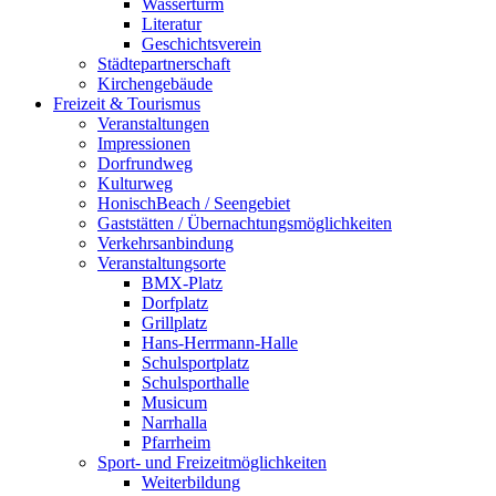
Wasserturm
Literatur
Geschichtsverein
Städtepartnerschaft
Kirchengebäude
Freizeit & Tourismus
Veranstaltungen
Impressionen
Dorfrundweg
Kulturweg
HonischBeach / Seengebiet
Gaststätten / Übernachtungsmöglichkeiten
Verkehrsanbindung
Veranstaltungsorte
BMX-Platz
Dorfplatz
Grillplatz
Hans-Herrmann-Halle
Schulsportplatz
Schulsporthalle
Musicum
Narrhalla
Pfarrheim
Sport- und Freizeitmöglichkeiten
Weiterbildung