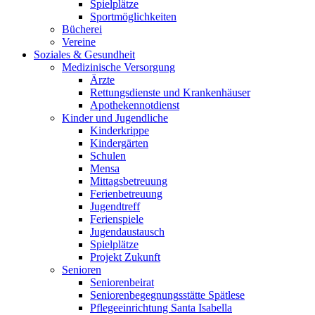
Spielplätze
Sportmöglichkeiten
Bücherei
Vereine
Soziales & Gesundheit
Medizinische Versorgung
Ärzte
Rettungsdienste und Krankenhäuser
Apothekennotdienst
Kinder und Jugendliche
Kinderkrippe
Kindergärten
Schulen
Mensa
Mittagsbetreuung
Ferienbetreuung
Jugendtreff
Ferienspiele
Jugendaustausch
Spielplätze
Projekt Zukunft
Senioren
Seniorenbeirat
Seniorenbegegnungsstätte Spätlese
Pflegeeinrichtung Santa Isabella