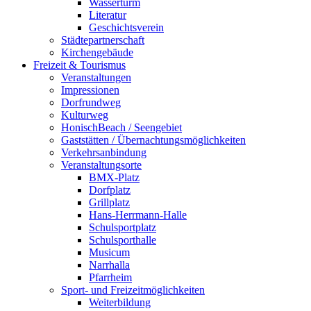
Wasserturm
Literatur
Geschichtsverein
Städtepartnerschaft
Kirchengebäude
Freizeit & Tourismus
Veranstaltungen
Impressionen
Dorfrundweg
Kulturweg
HonischBeach / Seengebiet
Gaststätten / Übernachtungsmöglichkeiten
Verkehrsanbindung
Veranstaltungsorte
BMX-Platz
Dorfplatz
Grillplatz
Hans-Herrmann-Halle
Schulsportplatz
Schulsporthalle
Musicum
Narrhalla
Pfarrheim
Sport- und Freizeitmöglichkeiten
Weiterbildung