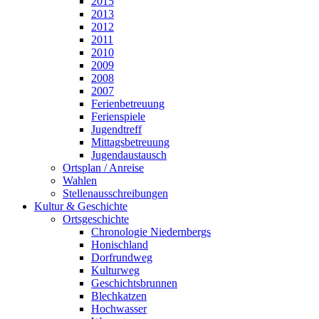
2015
2013
2012
2011
2010
2009
2008
2007
Ferienbetreuung
Ferienspiele
Jugendtreff
Mittagsbetreuung
Jugendaustausch
Ortsplan / Anreise
Wahlen
Stellenausschreibungen
Kultur & Geschichte
Ortsgeschichte
Chronologie Niedernbergs
Honischland
Dorfrundweg
Kulturweg
Geschichtsbrunnen
Blechkatzen
Hochwasser