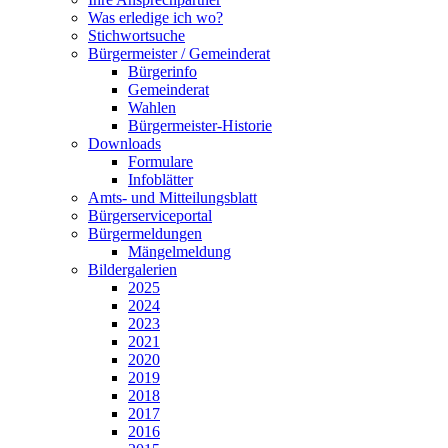
Was erledige ich wo?
Stichwortsuche
Bürgermeister / Gemeinderat
Bürgerinfo
Gemeinderat
Wahlen
Bürgermeister-Historie
Downloads
Formulare
Infoblätter
Amts- und Mitteilungsblatt
Bürgerserviceportal
Bürgermeldungen
Mängelmeldung
Bildergalerien
2025
2024
2023
2021
2020
2019
2018
2017
2016