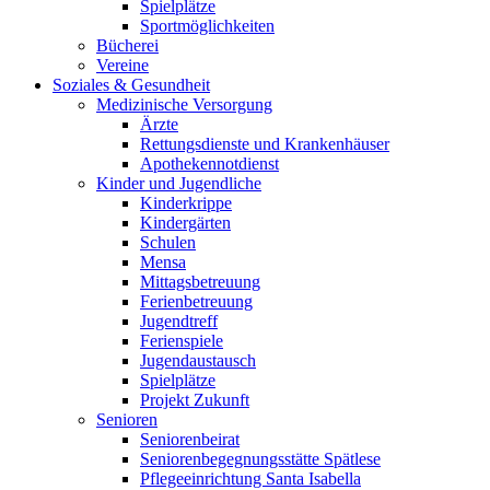
Spielplätze
Sportmöglichkeiten
Bücherei
Vereine
Soziales & Gesundheit
Medizinische Versorgung
Ärzte
Rettungsdienste und Krankenhäuser
Apothekennotdienst
Kinder und Jugendliche
Kinderkrippe
Kindergärten
Schulen
Mensa
Mittagsbetreuung
Ferienbetreuung
Jugendtreff
Ferienspiele
Jugendaustausch
Spielplätze
Projekt Zukunft
Senioren
Seniorenbeirat
Seniorenbegegnungsstätte Spätlese
Pflegeeinrichtung Santa Isabella