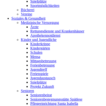
Spielplätze
Sportmöglichkeiten
Bücherei
Vereine
Soziales & Gesundheit
Medizinische Versorgung
Ärzte
Rettungsdienste und Krankenhäuser
Apothekennotdienst
Kinder und Jugendliche
Kinderkrippe
Kindergärten
Schulen
Mensa
Mittagsbetreuung
Ferienbetreuung
Jugendtreff
Ferienspiele
Jugendaustausch
Spielplätze
Projekt Zukunft
Senioren
Seniorenbeirat
Seniorenbegegnungsstätte Spätlese
Pflegeeinrichtung Santa Isabella