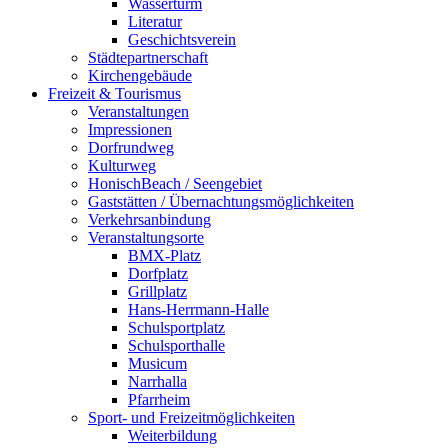
Wasserturm
Literatur
Geschichtsverein
Städtepartnerschaft
Kirchengebäude
Freizeit & Tourismus
Veranstaltungen
Impressionen
Dorfrundweg
Kulturweg
HonischBeach / Seengebiet
Gaststätten / Übernachtungsmöglichkeiten
Verkehrsanbindung
Veranstaltungsorte
BMX-Platz
Dorfplatz
Grillplatz
Hans-Herrmann-Halle
Schulsportplatz
Schulsporthalle
Musicum
Narrhalla
Pfarrheim
Sport- und Freizeitmöglichkeiten
Weiterbildung