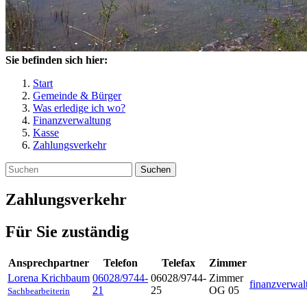
Sie befinden sich hier:
Start
Gemeinde & Bürger
Was erledige ich wo?
Finanzverwaltung
Kasse
Zahlungsverkehr
Suchen
Zahlungsverkehr
Für Sie zuständig
Ansprechpartner
Telefon
Telefax
Zimmer
Lorena
Krichbaum
06028/9744-
06028/9744-
Zimmer
finanzverwa
21
25
OG 05
Sachbearbeiterin