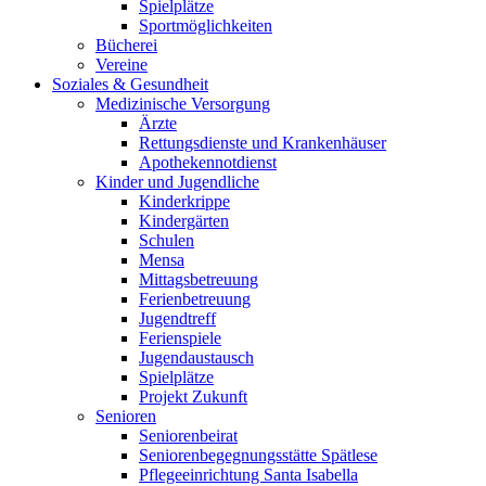
Spielplätze
Sportmöglichkeiten
Bücherei
Vereine
Soziales & Gesundheit
Medizinische Versorgung
Ärzte
Rettungsdienste und Krankenhäuser
Apothekennotdienst
Kinder und Jugendliche
Kinderkrippe
Kindergärten
Schulen
Mensa
Mittagsbetreuung
Ferienbetreuung
Jugendtreff
Ferienspiele
Jugendaustausch
Spielplätze
Projekt Zukunft
Senioren
Seniorenbeirat
Seniorenbegegnungsstätte Spätlese
Pflegeeinrichtung Santa Isabella