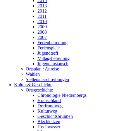
2015
2013
2012
2011
2010
2009
2008
2007
Ferienbetreuung
Ferienspiele
Jugendtreff
Mittagsbetreuung
Jugendaustausch
Ortsplan / Anreise
Wahlen
Stellenausschreibungen
Kultur & Geschichte
Ortsgeschichte
Chronologie Niedernbergs
Honischland
Dorfrundweg
Kulturweg
Geschichtsbrunnen
Blechkatzen
Hochwasser