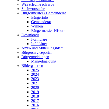
Was erledige ich wo?
Stichwortsuche
Bürgermeister / Gemeinderat
Bürgerinfo
Gemeinderat
Wahlen
Bürgermeister-Historie
Downloads
Formulare
Infoblätter
Amts- und Mitteilungsblatt
Bürgerserviceportal
Bürgermeldungen
Mängelmeldung
Bildergalerien
2025
2024
2023
2021
2020
2019
2018
2017
2016