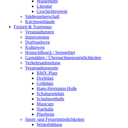
Wasserturm
Literatur
Geschichtsverein
Städtepartnerschaft
Kirchengebäude
Freizeit & Tourismus
Veranstaltungen
Impressionen
Dorfrundweg
Kulturweg
HonischBeach / Seengebiet
Gaststätten / Übernachtungsmöglichkeiten
Verkehrsanbindung
Veranstaltungsorte
BMX-Platz
Dorfplatz
Grillplatz
Hans-Herrmann-Halle
Schulsportplatz
Schulsporthalle
Musicum
Narrhalla
Pfarrheim
Sport- und Freizeitmöglichkeiten
Weiterbildung