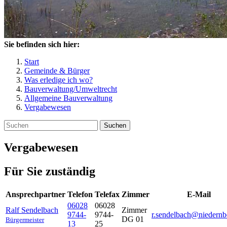
Sie befinden sich hier:
Start
Gemeinde & Bürger
Was erledige ich wo?
Bauverwaltung/Umweltrecht
Allgemeine Bauverwaltung
Vergabewesen
Suchen
Vergabewesen
Für Sie zuständig
Ansprechpartner
Telefon
Telefax
Zimmer
E-Mail
06028
06028
Ralf
Sendelbach
Zimmer
9744-
9744-
r.sendelbach@niedernb
DG 01
Bürgermeister
13
25