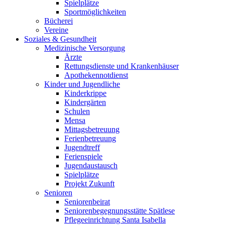
Spielplätze
Sportmöglichkeiten
Bücherei
Vereine
Soziales & Gesundheit
Medizinische Versorgung
Ärzte
Rettungsdienste und Krankenhäuser
Apothekennotdienst
Kinder und Jugendliche
Kinderkrippe
Kindergärten
Schulen
Mensa
Mittagsbetreuung
Ferienbetreuung
Jugendtreff
Ferienspiele
Jugendaustausch
Spielplätze
Projekt Zukunft
Senioren
Seniorenbeirat
Seniorenbegegnungsstätte Spätlese
Pflegeeinrichtung Santa Isabella