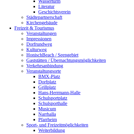
Wasserturm
Literatur
Geschichtsverein
Städtepartnerschaft
Kirchengebäude
Freizeit & Tourismus
Veranstaltungen
Impressionen
Dorfrundweg
Kulturweg
HonischBeach / Seengebiet
Gaststätten / Übernachtungsmöglichkeiten
Verkehrsanbindung
Veranstaltungsorte
BMX-Platz
Dorfplatz
Grillplatz
Hans-Herrmann-Halle
Schulsportplatz
Schulsporthalle
Musicum
Narrhalla
Pfarrheim
Sport- und Freizeitmöglichkeiten
Weiterbildung