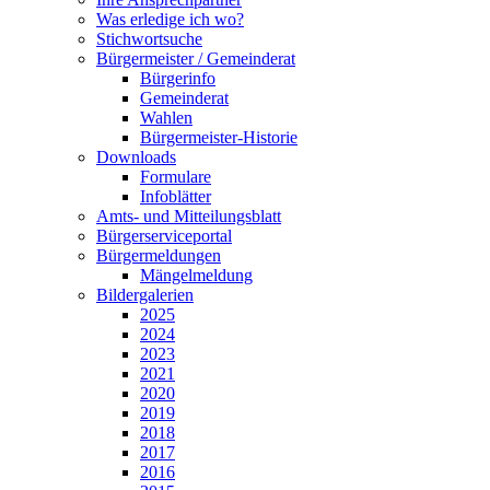
Was erledige ich wo?
Stichwortsuche
Bürgermeister / Gemeinderat
Bürgerinfo
Gemeinderat
Wahlen
Bürgermeister-Historie
Downloads
Formulare
Infoblätter
Amts- und Mitteilungsblatt
Bürgerserviceportal
Bürgermeldungen
Mängelmeldung
Bildergalerien
2025
2024
2023
2021
2020
2019
2018
2017
2016