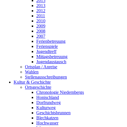
2015
2013
2012
2011
2010
2009
2008
2007
Ferienbetreuung
Ferienspiele
Jugendtreff
Mittagsbetreuung
Jugendaustausch
Ortsplan / Anreise
Wahlen
Stellenausschreibungen
Kultur & Geschichte
Ortsgeschichte
Chronologie Niedernbergs
Honischland
Dorfrundweg
Kulturweg
Geschichtsbrunnen
Blechkatzen
Hochwasser