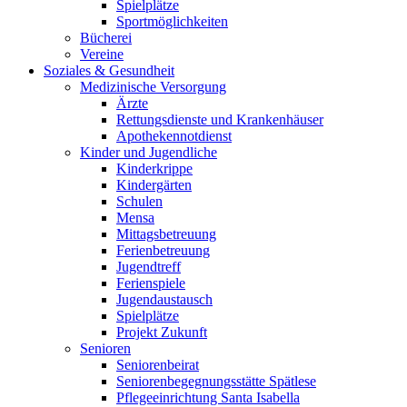
Spielplätze
Sportmöglichkeiten
Bücherei
Vereine
Soziales & Gesundheit
Medizinische Versorgung
Ärzte
Rettungsdienste und Krankenhäuser
Apothekennotdienst
Kinder und Jugendliche
Kinderkrippe
Kindergärten
Schulen
Mensa
Mittagsbetreuung
Ferienbetreuung
Jugendtreff
Ferienspiele
Jugendaustausch
Spielplätze
Projekt Zukunft
Senioren
Seniorenbeirat
Seniorenbegegnungsstätte Spätlese
Pflegeeinrichtung Santa Isabella