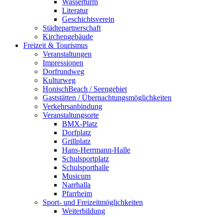
Wasserturm
Literatur
Geschichtsverein
Städtepartnerschaft
Kirchengebäude
Freizeit & Tourismus
Veranstaltungen
Impressionen
Dorfrundweg
Kulturweg
HonischBeach / Seengebiet
Gaststätten / Übernachtungsmöglichkeiten
Verkehrsanbindung
Veranstaltungsorte
BMX-Platz
Dorfplatz
Grillplatz
Hans-Herrmann-Halle
Schulsportplatz
Schulsporthalle
Musicum
Narrhalla
Pfarrheim
Sport- und Freizeitmöglichkeiten
Weiterbildung