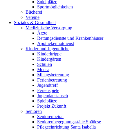
Spielplätze
Sportmöglichkeiten
Bücherei
Vereine
Soziales & Gesundheit
Medizinische Versorgung
Ärzte
Rettungsdienste und Krankenhäuser
Apothekennotdienst
Kinder und Jugendliche
Kinderkrippe
Kindergärten
Schulen
Mensa
Mittagsbetreuung
Ferienbetreuung
Jugendtreff
Ferienspiele
Jugendaustausch
Spielplätze
Projekt Zukunft
Senioren
Seniorenbeirat
Seniorenbegegnungsstätte Spätlese
Pflegeeinrichtung Santa Isabella