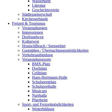
Wasserturm
Literatur
Geschichtsverein
Städtepartnerschaft
Kirchengebäude
Freizeit & Tourismus
Veranstaltungen
Impressionen
Dorfrundweg
Kulturweg
HonischBeach / Seengebiet
Gaststätten / Übernachtungsmöglichkeiten
Verkehrsanbindung
Veranstaltungsorte
BMX-Platz
Dorfplatz
Grillplatz
Hans-Herrmann-Halle
Schulsportplatz
Schulsporthalle
Musicum
Narrhalla
Pfarrheim
Sport- und Freizeitmöglichkeiten
Weiterbildung