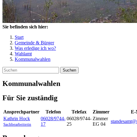
Sie befinden sich hier:
Start
Gemeinde & Bürger
Was erledige ich wo?
Wahlamt
Kommunalwahlen
Suchen
Kommunalwahlen
Für Sie zuständig
Ansprechpartner
Telefon
Telefax
Zimmer
E-
Kathrin
Hock
06028/9744-
06028/9744-
Zimmer
standesamt@n
17
25
EG 04
Sachbearbeiterin