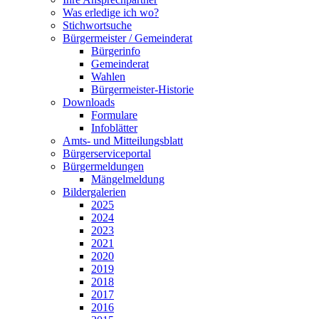
Was erledige ich wo?
Stichwortsuche
Bürgermeister / Gemeinderat
Bürgerinfo
Gemeinderat
Wahlen
Bürgermeister-Historie
Downloads
Formulare
Infoblätter
Amts- und Mitteilungsblatt
Bürgerserviceportal
Bürgermeldungen
Mängelmeldung
Bildergalerien
2025
2024
2023
2021
2020
2019
2018
2017
2016