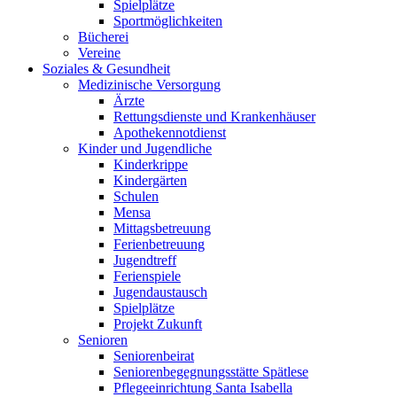
Spielplätze
Sportmöglichkeiten
Bücherei
Vereine
Soziales & Gesundheit
Medizinische Versorgung
Ärzte
Rettungsdienste und Krankenhäuser
Apothekennotdienst
Kinder und Jugendliche
Kinderkrippe
Kindergärten
Schulen
Mensa
Mittagsbetreuung
Ferienbetreuung
Jugendtreff
Ferienspiele
Jugendaustausch
Spielplätze
Projekt Zukunft
Senioren
Seniorenbeirat
Seniorenbegegnungsstätte Spätlese
Pflegeeinrichtung Santa Isabella