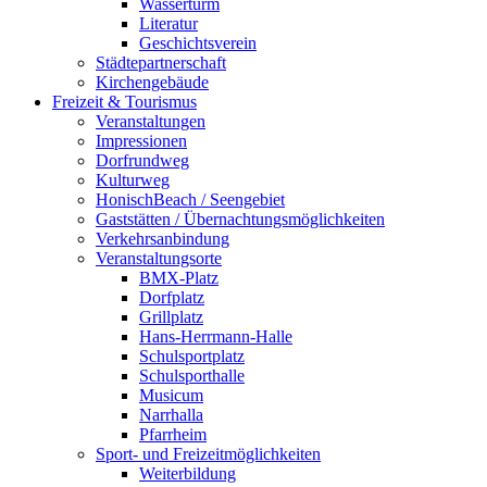
Wasserturm
Literatur
Geschichtsverein
Städtepartnerschaft
Kirchengebäude
Freizeit & Tourismus
Veranstaltungen
Impressionen
Dorfrundweg
Kulturweg
HonischBeach / Seengebiet
Gaststätten / Übernachtungsmöglichkeiten
Verkehrsanbindung
Veranstaltungsorte
BMX-Platz
Dorfplatz
Grillplatz
Hans-Herrmann-Halle
Schulsportplatz
Schulsporthalle
Musicum
Narrhalla
Pfarrheim
Sport- und Freizeitmöglichkeiten
Weiterbildung