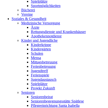
Spielplätze
Sportmöglichkeiten
Bücherei
Vereine
Soziales & Gesundheit
Medizinische Versorgung
Ärzte
Rettungsdienste und Krankenhäuser
Apothekennotdienst
Kinder und Jugendliche
Kinderkrippe
Kindergärten
Schulen
Mensa
Mittagsbetreuung
Ferienbetreuung
Jugendtreff
Ferienspiele
Jugendaustausch
Spielplätze
Projekt Zukunft
Senioren
Seniorenbeirat
Seniorenbegegnungsstätte Spätlese
Pflegeeinrichtung Santa Isabella