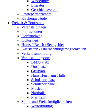
Wasserturm
Literatur
Geschichtsverein
Städtepartnerschaft
Kirchengebäude
Freizeit & Tourismus
Veranstaltungen
Impressionen
Dorfrundweg
Kulturweg
HonischBeach / Seengebiet
Gaststätten / Übernachtungsmöglichkeiten
Verkehrsanbindung
Veranstaltungsorte
BMX-Platz
Dorfplatz
Grillplatz
Hans-Herrmann-Halle
Schulsportplatz
Schulsporthalle
Musicum
Narrhalla
Pfarrheim
Sport- und Freizeitmöglichkeiten
Weiterbildung