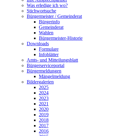
Was erledige ich wo?
Stichwortsuche
Bürgermeister / Gemeinderat
Bürgerinfo
Gemeinderat
Wahlen
Bürgermeister-Historie
Downloads
Formulare
Infoblätter
Amts- und Mitteilungsblatt
Bürgerserviceportal
Bürgermeldungen
Mängelmeldung
Bildergalerien
2025
2024
2023
2021
2020
2019
2018
2017
2016