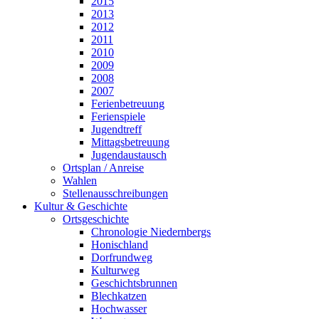
2015
2013
2012
2011
2010
2009
2008
2007
Ferienbetreuung
Ferienspiele
Jugendtreff
Mittagsbetreuung
Jugendaustausch
Ortsplan / Anreise
Wahlen
Stellenausschreibungen
Kultur & Geschichte
Ortsgeschichte
Chronologie Niedernbergs
Honischland
Dorfrundweg
Kulturweg
Geschichtsbrunnen
Blechkatzen
Hochwasser