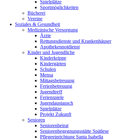
Spielplätze
Sportmöglichkeiten
Bücherei
Vereine
Soziales & Gesundheit
Medizinische Versorgung
Ärzte
Rettungsdienste und Krankenhäuser
Apothekennotdienst
Kinder und Jugendliche
Kinderkrippe
Kindergärten
Schulen
Mensa
Mittagsbetreuung
Ferienbetreuung
Jugendtreff
Ferienspiele
Jugendaustausch
Spielplätze
Projekt Zukunft
Senioren
Seniorenbeirat
Seniorenbegegnungsstätte Spätlese
Pflegeeinrichtung Santa Isabella