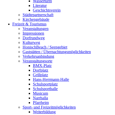
Wasserturm
Literatur
Geschichtsverein
Städtepartnerschaft
Kirchengebäude
Freizeit & Tourismus
Veranstaltungen
Impressionen
Dorfrundweg
Kulturweg
HonischBeach / Seengebiet
Gaststätten / Übernachtungsmöglichkeiten
Verkehrsanbindung
Veranstaltungsorte
BMX-Platz
Dorfplatz
Grillplatz
Hans-Herrmann-Halle
Schulsportplatz
Schulsporthalle
Musicum
Narrhalla
Pfarrheim
Sport- und Freizeitmöglichkeiten
Weiterbildung