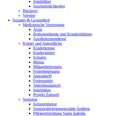
Spielplätze
Sportmöglichkeiten
Bücherei
Vereine
Soziales & Gesundheit
Medizinische Versorgung
Ärzte
Rettungsdienste und Krankenhäuser
Apothekennotdienst
Kinder und Jugendliche
Kinderkrippe
Kindergärten
Schulen
Mensa
Mittagsbetreuung
Ferienbetreuung
Jugendtreff
Ferienspiele
Jugendaustausch
Spielplätze
Projekt Zukunft
Senioren
Seniorenbeirat
Seniorenbegegnungsstätte Spätlese
Pflegeeinrichtung Santa Isabella