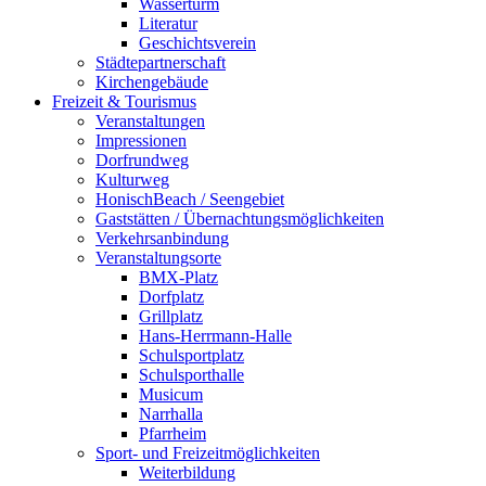
Wasserturm
Literatur
Geschichtsverein
Städtepartnerschaft
Kirchengebäude
Freizeit & Tourismus
Veranstaltungen
Impressionen
Dorfrundweg
Kulturweg
HonischBeach / Seengebiet
Gaststätten / Übernachtungsmöglichkeiten
Verkehrsanbindung
Veranstaltungsorte
BMX-Platz
Dorfplatz
Grillplatz
Hans-Herrmann-Halle
Schulsportplatz
Schulsporthalle
Musicum
Narrhalla
Pfarrheim
Sport- und Freizeitmöglichkeiten
Weiterbildung