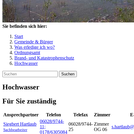
Sie befinden sich hier:
Start
Gemeinde & Bürger
Was erledige ich wo?
Ordnungsamt
Brand- und Katastrophenschutz
Hochwasser
Suchen
Hochwasser
Für Sie zuständig
Ansprechpartner
Telefon
Telefax
Zimmer
E
06028/9744-
Siegbert
Hartlaub
06028/9744-
Zimmer
11;
s.hartlaub@
25
OG 06
Sachbearbeiter
0178/6305084