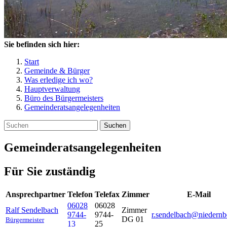
Sie befinden sich hier:
Start
Gemeinde & Bürger
Was erledige ich wo?
Hauptverwaltung
Büro des Bürgermeisters
Gemeinderatsangelegenheiten
Suchen
Gemeinderatsangelegenheiten
Für Sie zuständig
Ansprechpartner
Telefon
Telefax
Zimmer
E-Mail
06028
06028
Ralf
Sendelbach
Zimmer
9744-
9744-
r.sendelbach@niedernb
DG 01
Bürgermeister
13
25