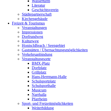
Wasserturm
Literatur
Geschichtsverein
Städtepartnerschaft
Kirchengebäude
Freizeit & Tourismus
Veranstaltungen
Impressionen
Dorfrundweg
Kulturweg
HonischBeach / Seengebiet
Gaststätten / Übernachtungsmöglichkeiten
Verkehrsanbindung
Veranstaltungsorte
BMX-Platz
Dorfplatz
Grillplatz
Hans-Herrmann-Halle
Schulsportplatz
Schulsporthalle
Musicum
Narrhalla
Pfarrheim
Sport- und Freizeitmöglichkeiten
Weiterbildung