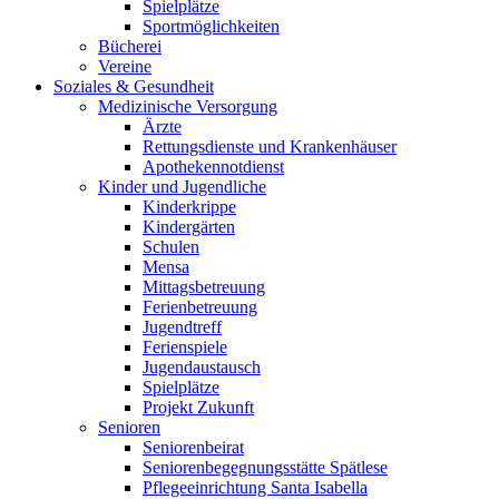
Spielplätze
Sportmöglichkeiten
Bücherei
Vereine
Soziales & Gesundheit
Medizinische Versorgung
Ärzte
Rettungsdienste und Krankenhäuser
Apothekennotdienst
Kinder und Jugendliche
Kinderkrippe
Kindergärten
Schulen
Mensa
Mittagsbetreuung
Ferienbetreuung
Jugendtreff
Ferienspiele
Jugendaustausch
Spielplätze
Projekt Zukunft
Senioren
Seniorenbeirat
Seniorenbegegnungsstätte Spätlese
Pflegeeinrichtung Santa Isabella