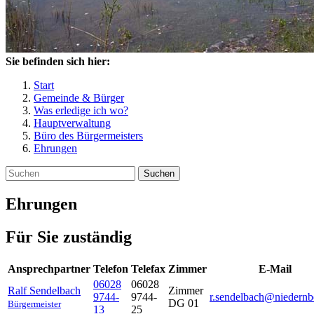
Sie befinden sich hier:
Start
Gemeinde & Bürger
Was erledige ich wo?
Hauptverwaltung
Büro des Bürgermeisters
Ehrungen
Suchen
Ehrungen
Für Sie zuständig
Ansprechpartner
Telefon
Telefax
Zimmer
E-Mail
06028
06028
Ralf
Sendelbach
Zimmer
9744-
9744-
r.sendelbach@niedernb
DG 01
Bürgermeister
13
25