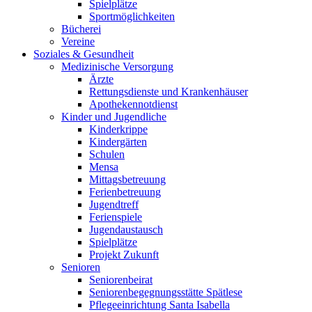
Spielplätze
Sportmöglichkeiten
Bücherei
Vereine
Soziales & Gesundheit
Medizinische Versorgung
Ärzte
Rettungsdienste und Krankenhäuser
Apothekennotdienst
Kinder und Jugendliche
Kinderkrippe
Kindergärten
Schulen
Mensa
Mittagsbetreuung
Ferienbetreuung
Jugendtreff
Ferienspiele
Jugendaustausch
Spielplätze
Projekt Zukunft
Senioren
Seniorenbeirat
Seniorenbegegnungsstätte Spätlese
Pflegeeinrichtung Santa Isabella