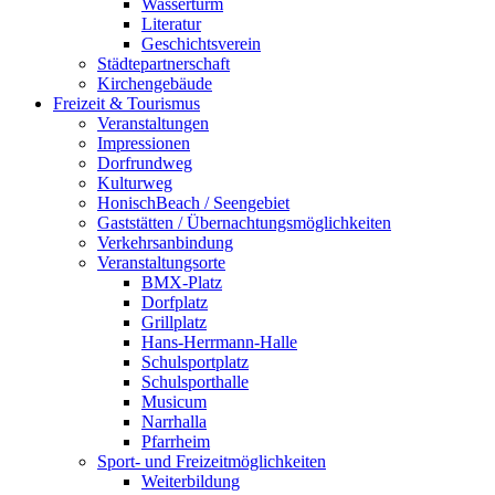
Wasserturm
Literatur
Geschichtsverein
Städtepartnerschaft
Kirchengebäude
Freizeit & Tourismus
Veranstaltungen
Impressionen
Dorfrundweg
Kulturweg
HonischBeach / Seengebiet
Gaststätten / Übernachtungsmöglichkeiten
Verkehrsanbindung
Veranstaltungsorte
BMX-Platz
Dorfplatz
Grillplatz
Hans-Herrmann-Halle
Schulsportplatz
Schulsporthalle
Musicum
Narrhalla
Pfarrheim
Sport- und Freizeitmöglichkeiten
Weiterbildung