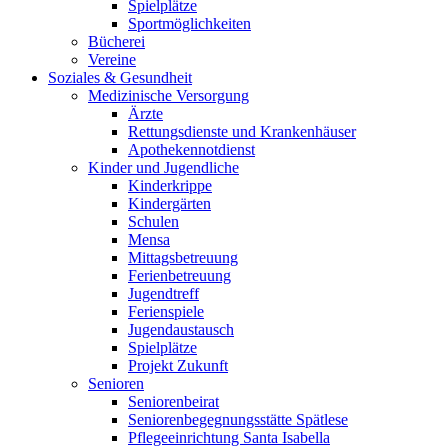
Spielplätze
Sportmöglichkeiten
Bücherei
Vereine
Soziales & Gesundheit
Medizinische Versorgung
Ärzte
Rettungsdienste und Krankenhäuser
Apothekennotdienst
Kinder und Jugendliche
Kinderkrippe
Kindergärten
Schulen
Mensa
Mittagsbetreuung
Ferienbetreuung
Jugendtreff
Ferienspiele
Jugendaustausch
Spielplätze
Projekt Zukunft
Senioren
Seniorenbeirat
Seniorenbegegnungsstätte Spätlese
Pflegeeinrichtung Santa Isabella