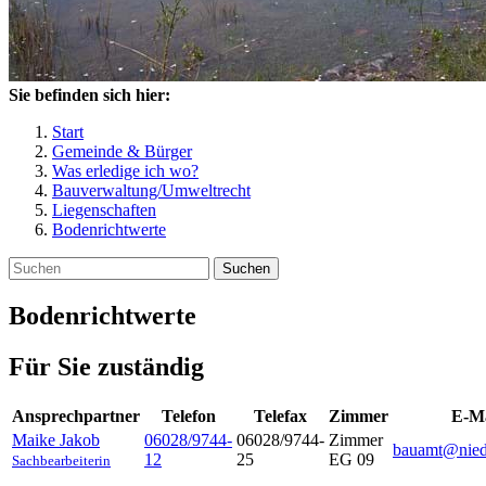
Sie befinden sich hier:
Start
Gemeinde & Bürger
Was erledige ich wo?
Bauverwaltung/Umweltrecht
Liegenschaften
Bodenrichtwerte
Suchen
Bodenrichtwerte
Für Sie zuständig
Ansprechpartner
Telefon
Telefax
Zimmer
E-Ma
Maike
Jakob
06028/9744-
06028/9744-
Zimmer
bauamt@nied
12
25
EG 09
Sachbearbeiterin