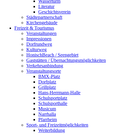
Wasserturm
Literatur
Geschichtsverein
Städtepartnerschaft
Kirchengebäude
Freizeit & Tourismus
Veranstaltungen
Impressionen
Dorfrundweg
Kulturweg
HonischBeach / Seengebiet
Gaststätten / Übernachtungsmöglichkeiten
Verkehrsanbindung
Veranstaltungsorte
BMX-Platz
Dorfplatz
Grillplatz
Hans-Herrmann-Halle
Schulsportplatz
Schulsporthalle
Musicum
Narrhalla
Pfarrheim
Sport- und Freizeitmöglichkeiten
Weiterbildung