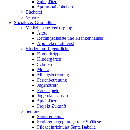
Spielplätze
Sportmöglichkeiten
Bücherei
Vereine
Soziales & Gesundheit
Medizinische Versorgung
Ärzte
Rettungsdienste und Krankenhäuser
Apothekennotdienst
Kinder und Jugendliche
Kinderkrippe
Kindergärten
Schulen
Mensa
Mittagsbetreuung
Ferienbetreuung
Jugendtreff
Ferienspiele
Jugendaustausch
Spielplätze
Projekt Zukunft
Senioren
Seniorenbeirat
Seniorenbegegnungsstätte Spätlese
Pflegeeinrichtung Santa Isabella