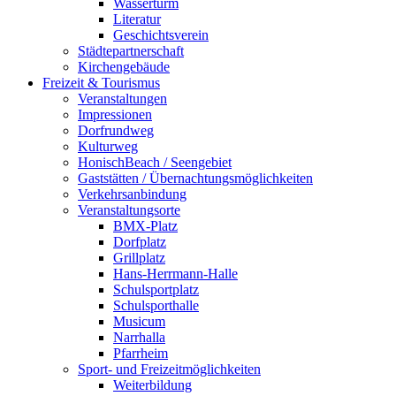
Wasserturm
Literatur
Geschichtsverein
Städtepartnerschaft
Kirchengebäude
Freizeit & Tourismus
Veranstaltungen
Impressionen
Dorfrundweg
Kulturweg
HonischBeach / Seengebiet
Gaststätten / Übernachtungsmöglichkeiten
Verkehrsanbindung
Veranstaltungsorte
BMX-Platz
Dorfplatz
Grillplatz
Hans-Herrmann-Halle
Schulsportplatz
Schulsporthalle
Musicum
Narrhalla
Pfarrheim
Sport- und Freizeitmöglichkeiten
Weiterbildung