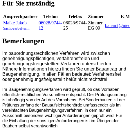
Für Sie zuständig
Ansprechpartner
Telefon
Telefax
Zimmer
E-Ma
Maike
Jakob
06028/9744-
06028/9744-
Zimmer
bauamt@nied
12
25
EG 09
Sachbearbeiterin
Bemerkungen
Im bauordnungsrechtlichen Verfahren wird zwischen
genehmigungspflichtigen, verfahrensfreien und
genehmigungsfreigestellten Verfahren unterschieden.
Nähere Informationen hierzu finden Sie unter Bauantrag und
Baugenehmigung. In allen Fällen bedeutet: Verfahrensfrei
oder genehmigungsfreigestellt heißt nicht rechtsfrei!
Im Baugenehmigungsverfahren wird geprüft, ob das Vorhaben
öffentlich-rechtlichen Vorschriften entspricht. Der Prüfungsumfang
ist abhängig von der Art des Vorhabens. Bei Sonderbauten ist der
Prüfungsumfang der Bauaufsichtsbehörde umfassender als im
vereinfachten Baugenehmigungsverfahren, in dem nur ein
Ausschnitt besonders wichtiger Anforderungen geprüft wird. Für
die Einhaltung der sonstigen Anforderungen ist im Übrigen der
Bauherr selbst verantwortlich.