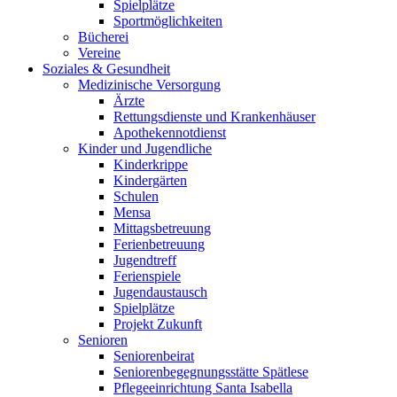
Spielplätze
Sportmöglichkeiten
Bücherei
Vereine
Soziales & Gesundheit
Medizinische Versorgung
Ärzte
Rettungsdienste und Krankenhäuser
Apothekennotdienst
Kinder und Jugendliche
Kinderkrippe
Kindergärten
Schulen
Mensa
Mittagsbetreuung
Ferienbetreuung
Jugendtreff
Ferienspiele
Jugendaustausch
Spielplätze
Projekt Zukunft
Senioren
Seniorenbeirat
Seniorenbegegnungsstätte Spätlese
Pflegeeinrichtung Santa Isabella