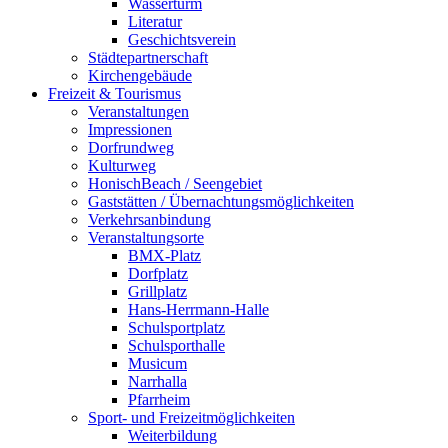
Wasserturm
Literatur
Geschichtsverein
Städtepartnerschaft
Kirchengebäude
Freizeit & Tourismus
Veranstaltungen
Impressionen
Dorfrundweg
Kulturweg
HonischBeach / Seengebiet
Gaststätten / Übernachtungsmöglichkeiten
Verkehrsanbindung
Veranstaltungsorte
BMX-Platz
Dorfplatz
Grillplatz
Hans-Herrmann-Halle
Schulsportplatz
Schulsporthalle
Musicum
Narrhalla
Pfarrheim
Sport- und Freizeitmöglichkeiten
Weiterbildung