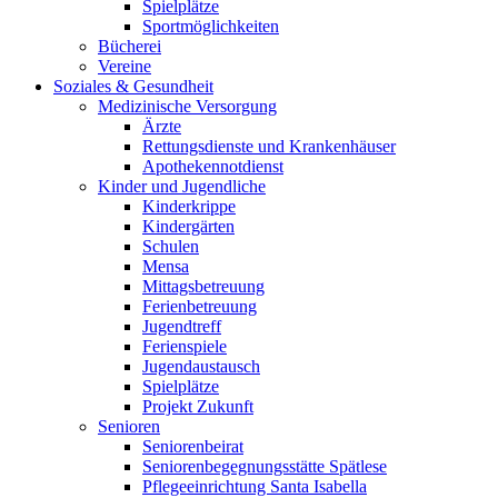
Spielplätze
Sportmöglichkeiten
Bücherei
Vereine
Soziales & Gesundheit
Medizinische Versorgung
Ärzte
Rettungsdienste und Krankenhäuser
Apothekennotdienst
Kinder und Jugendliche
Kinderkrippe
Kindergärten
Schulen
Mensa
Mittagsbetreuung
Ferienbetreuung
Jugendtreff
Ferienspiele
Jugendaustausch
Spielplätze
Projekt Zukunft
Senioren
Seniorenbeirat
Seniorenbegegnungsstätte Spätlese
Pflegeeinrichtung Santa Isabella