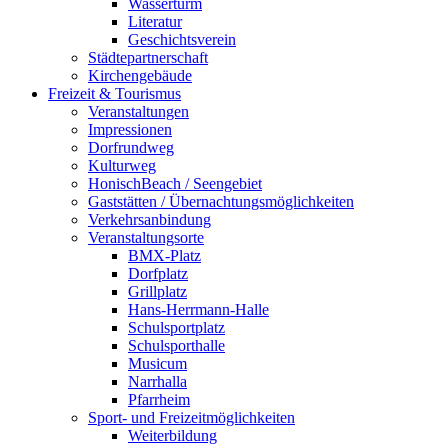
Wasserturm
Literatur
Geschichtsverein
Städtepartnerschaft
Kirchengebäude
Freizeit & Tourismus
Veranstaltungen
Impressionen
Dorfrundweg
Kulturweg
HonischBeach / Seengebiet
Gaststätten / Übernachtungsmöglichkeiten
Verkehrsanbindung
Veranstaltungsorte
BMX-Platz
Dorfplatz
Grillplatz
Hans-Herrmann-Halle
Schulsportplatz
Schulsporthalle
Musicum
Narrhalla
Pfarrheim
Sport- und Freizeitmöglichkeiten
Weiterbildung