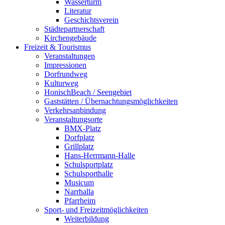
Wasserturm
Literatur
Geschichtsverein
Städtepartnerschaft
Kirchengebäude
Freizeit & Tourismus
Veranstaltungen
Impressionen
Dorfrundweg
Kulturweg
HonischBeach / Seengebiet
Gaststätten / Übernachtungsmöglichkeiten
Verkehrsanbindung
Veranstaltungsorte
BMX-Platz
Dorfplatz
Grillplatz
Hans-Herrmann-Halle
Schulsportplatz
Schulsporthalle
Musicum
Narrhalla
Pfarrheim
Sport- und Freizeitmöglichkeiten
Weiterbildung