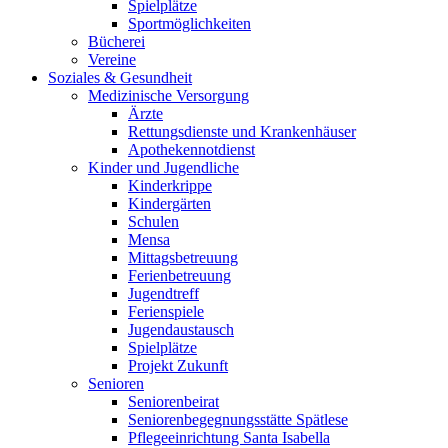
Spielplätze
Sportmöglichkeiten
Bücherei
Vereine
Soziales & Gesundheit
Medizinische Versorgung
Ärzte
Rettungsdienste und Krankenhäuser
Apothekennotdienst
Kinder und Jugendliche
Kinderkrippe
Kindergärten
Schulen
Mensa
Mittagsbetreuung
Ferienbetreuung
Jugendtreff
Ferienspiele
Jugendaustausch
Spielplätze
Projekt Zukunft
Senioren
Seniorenbeirat
Seniorenbegegnungsstätte Spätlese
Pflegeeinrichtung Santa Isabella