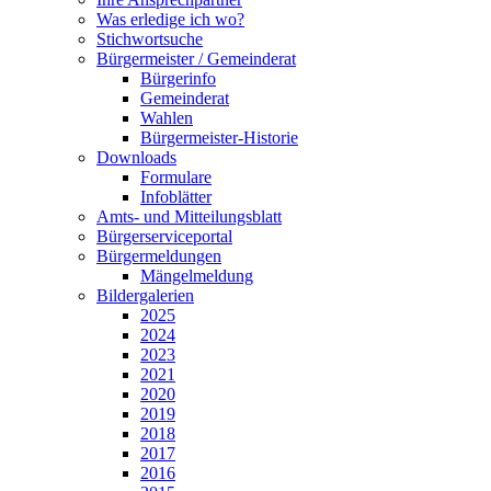
Was erledige ich wo?
Stichwortsuche
Bürgermeister / Gemeinderat
Bürgerinfo
Gemeinderat
Wahlen
Bürgermeister-Historie
Downloads
Formulare
Infoblätter
Amts- und Mitteilungsblatt
Bürgerserviceportal
Bürgermeldungen
Mängelmeldung
Bildergalerien
2025
2024
2023
2021
2020
2019
2018
2017
2016