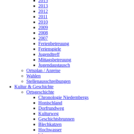
2015
2013
2012
2011
2010
2009
2008
2007
Ferienbetreuung
Ferienspiele
Jugendtreff
Mittagsbetreuung
Jugendaustausch
Ortsplan / Anreise
Wahlen
Stellenausschreibungen
Kultur & Geschichte
Ortsgeschichte
Chronologie Niedernbergs
Honischland
Dorfrundweg
Kulturweg
Geschichtsbrunnen
Blechkatzen
Hochwasser