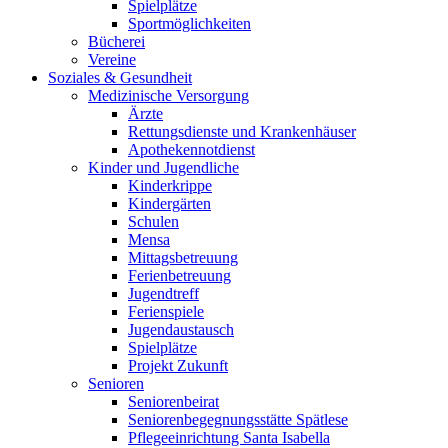
Spielplätze
Sportmöglichkeiten
Bücherei
Vereine
Soziales & Gesundheit
Medizinische Versorgung
Ärzte
Rettungsdienste und Krankenhäuser
Apothekennotdienst
Kinder und Jugendliche
Kinderkrippe
Kindergärten
Schulen
Mensa
Mittagsbetreuung
Ferienbetreuung
Jugendtreff
Ferienspiele
Jugendaustausch
Spielplätze
Projekt Zukunft
Senioren
Seniorenbeirat
Seniorenbegegnungsstätte Spätlese
Pflegeeinrichtung Santa Isabella