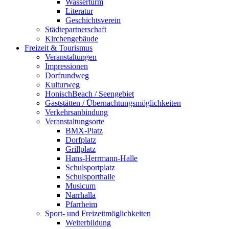
Wasserturm
Literatur
Geschichtsverein
Städtepartnerschaft
Kirchengebäude
Freizeit & Tourismus
Veranstaltungen
Impressionen
Dorfrundweg
Kulturweg
HonischBeach / Seengebiet
Gaststätten / Übernachtungsmöglichkeiten
Verkehrsanbindung
Veranstaltungsorte
BMX-Platz
Dorfplatz
Grillplatz
Hans-Herrmann-Halle
Schulsportplatz
Schulsporthalle
Musicum
Narrhalla
Pfarrheim
Sport- und Freizeitmöglichkeiten
Weiterbildung