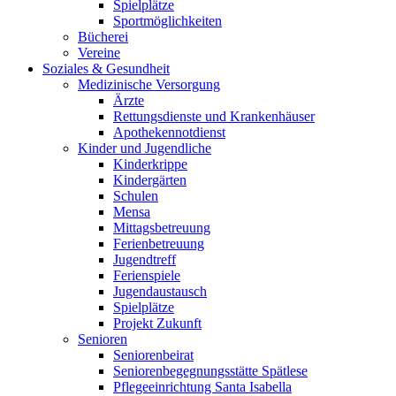
Spielplätze
Sportmöglichkeiten
Bücherei
Vereine
Soziales & Gesundheit
Medizinische Versorgung
Ärzte
Rettungsdienste und Krankenhäuser
Apothekennotdienst
Kinder und Jugendliche
Kinderkrippe
Kindergärten
Schulen
Mensa
Mittagsbetreuung
Ferienbetreuung
Jugendtreff
Ferienspiele
Jugendaustausch
Spielplätze
Projekt Zukunft
Senioren
Seniorenbeirat
Seniorenbegegnungsstätte Spätlese
Pflegeeinrichtung Santa Isabella