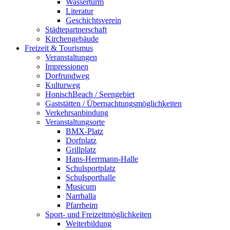
Wasserturm
Literatur
Geschichtsverein
Städtepartnerschaft
Kirchengebäude
Freizeit & Tourismus
Veranstaltungen
Impressionen
Dorfrundweg
Kulturweg
HonischBeach / Seengebiet
Gaststätten / Übernachtungsmöglichkeiten
Verkehrsanbindung
Veranstaltungsorte
BMX-Platz
Dorfplatz
Grillplatz
Hans-Herrmann-Halle
Schulsportplatz
Schulsporthalle
Musicum
Narrhalla
Pfarrheim
Sport- und Freizeitmöglichkeiten
Weiterbildung