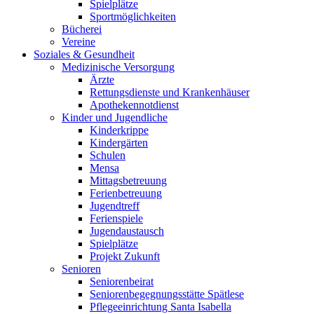
Spielplätze
Sportmöglichkeiten
Bücherei
Vereine
Soziales & Gesundheit
Medizinische Versorgung
Ärzte
Rettungsdienste und Krankenhäuser
Apothekennotdienst
Kinder und Jugendliche
Kinderkrippe
Kindergärten
Schulen
Mensa
Mittagsbetreuung
Ferienbetreuung
Jugendtreff
Ferienspiele
Jugendaustausch
Spielplätze
Projekt Zukunft
Senioren
Seniorenbeirat
Seniorenbegegnungsstätte Spätlese
Pflegeeinrichtung Santa Isabella