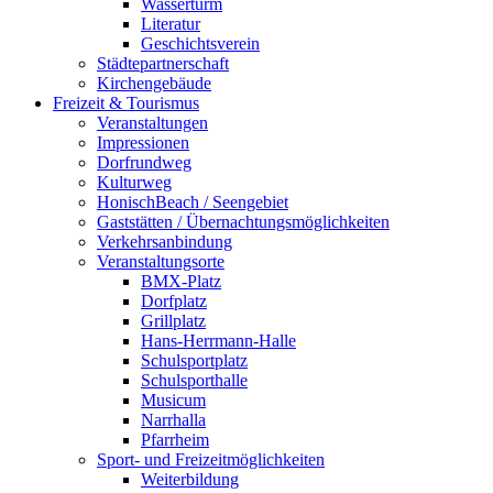
Wasserturm
Literatur
Geschichtsverein
Städtepartnerschaft
Kirchengebäude
Freizeit & Tourismus
Veranstaltungen
Impressionen
Dorfrundweg
Kulturweg
HonischBeach / Seengebiet
Gaststätten / Übernachtungsmöglichkeiten
Verkehrsanbindung
Veranstaltungsorte
BMX-Platz
Dorfplatz
Grillplatz
Hans-Herrmann-Halle
Schulsportplatz
Schulsporthalle
Musicum
Narrhalla
Pfarrheim
Sport- und Freizeitmöglichkeiten
Weiterbildung