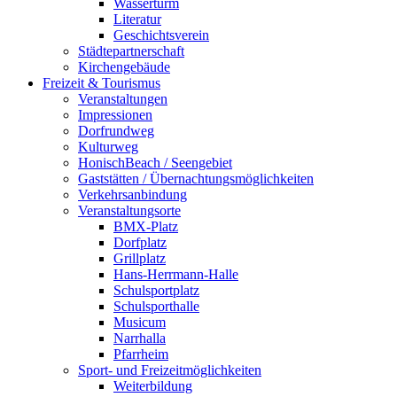
Wasserturm
Literatur
Geschichtsverein
Städtepartnerschaft
Kirchengebäude
Freizeit & Tourismus
Veranstaltungen
Impressionen
Dorfrundweg
Kulturweg
HonischBeach / Seengebiet
Gaststätten / Übernachtungsmöglichkeiten
Verkehrsanbindung
Veranstaltungsorte
BMX-Platz
Dorfplatz
Grillplatz
Hans-Herrmann-Halle
Schulsportplatz
Schulsporthalle
Musicum
Narrhalla
Pfarrheim
Sport- und Freizeitmöglichkeiten
Weiterbildung