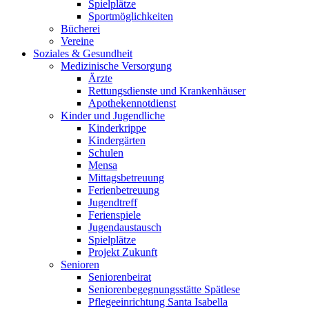
Spielplätze
Sportmöglichkeiten
Bücherei
Vereine
Soziales & Gesundheit
Medizinische Versorgung
Ärzte
Rettungsdienste und Krankenhäuser
Apothekennotdienst
Kinder und Jugendliche
Kinderkrippe
Kindergärten
Schulen
Mensa
Mittagsbetreuung
Ferienbetreuung
Jugendtreff
Ferienspiele
Jugendaustausch
Spielplätze
Projekt Zukunft
Senioren
Seniorenbeirat
Seniorenbegegnungsstätte Spätlese
Pflegeeinrichtung Santa Isabella