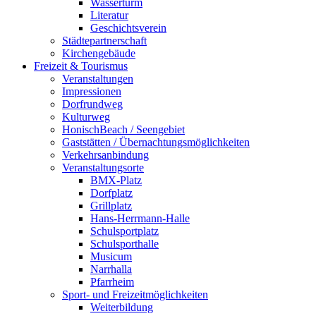
Wasserturm
Literatur
Geschichtsverein
Städtepartnerschaft
Kirchengebäude
Freizeit & Tourismus
Veranstaltungen
Impressionen
Dorfrundweg
Kulturweg
HonischBeach / Seengebiet
Gaststätten / Übernachtungsmöglichkeiten
Verkehrsanbindung
Veranstaltungsorte
BMX-Platz
Dorfplatz
Grillplatz
Hans-Herrmann-Halle
Schulsportplatz
Schulsporthalle
Musicum
Narrhalla
Pfarrheim
Sport- und Freizeitmöglichkeiten
Weiterbildung