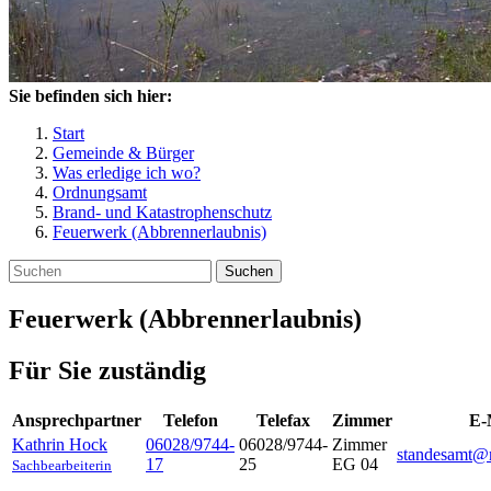
Sie befinden sich hier:
Start
Gemeinde & Bürger
Was erledige ich wo?
Ordnungsamt
Brand- und Katastrophenschutz
Feuerwerk (Abbrennerlaubnis)
Suchen
Feuerwerk (Abbrennerlaubnis)
Für Sie zuständig
Ansprechpartner
Telefon
Telefax
Zimmer
E-
Kathrin
Hock
06028/9744-
06028/9744-
Zimmer
standesamt@n
17
25
EG 04
Sachbearbeiterin