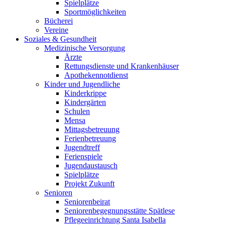
Spielplätze
Sportmöglichkeiten
Bücherei
Vereine
Soziales & Gesundheit
Medizinische Versorgung
Ärzte
Rettungsdienste und Krankenhäuser
Apothekennotdienst
Kinder und Jugendliche
Kinderkrippe
Kindergärten
Schulen
Mensa
Mittagsbetreuung
Ferienbetreuung
Jugendtreff
Ferienspiele
Jugendaustausch
Spielplätze
Projekt Zukunft
Senioren
Seniorenbeirat
Seniorenbegegnungsstätte Spätlese
Pflegeeinrichtung Santa Isabella