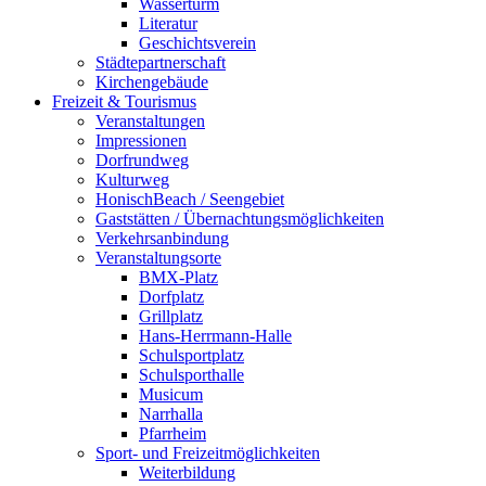
Wasserturm
Literatur
Geschichtsverein
Städtepartnerschaft
Kirchengebäude
Freizeit & Tourismus
Veranstaltungen
Impressionen
Dorfrundweg
Kulturweg
HonischBeach / Seengebiet
Gaststätten / Übernachtungsmöglichkeiten
Verkehrsanbindung
Veranstaltungsorte
BMX-Platz
Dorfplatz
Grillplatz
Hans-Herrmann-Halle
Schulsportplatz
Schulsporthalle
Musicum
Narrhalla
Pfarrheim
Sport- und Freizeitmöglichkeiten
Weiterbildung