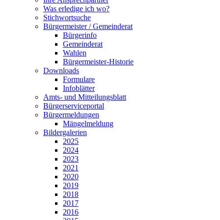
Was erledige ich wo?
Stichwortsuche
Bürgermeister / Gemeinderat
Bürgerinfo
Gemeinderat
Wahlen
Bürgermeister-Historie
Downloads
Formulare
Infoblätter
Amts- und Mitteilungsblatt
Bürgerserviceportal
Bürgermeldungen
Mängelmeldung
Bildergalerien
2025
2024
2023
2021
2020
2019
2018
2017
2016