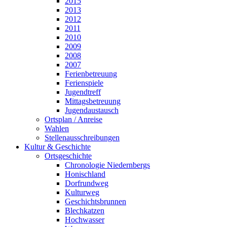
2015
2013
2012
2011
2010
2009
2008
2007
Ferienbetreuung
Ferienspiele
Jugendtreff
Mittagsbetreuung
Jugendaustausch
Ortsplan / Anreise
Wahlen
Stellenausschreibungen
Kultur & Geschichte
Ortsgeschichte
Chronologie Niedernbergs
Honischland
Dorfrundweg
Kulturweg
Geschichtsbrunnen
Blechkatzen
Hochwasser