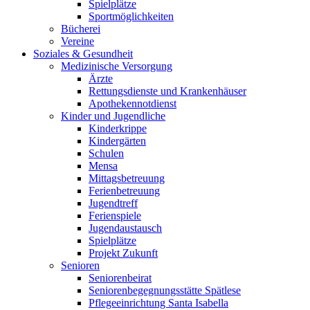
Spielplätze
Sportmöglichkeiten
Bücherei
Vereine
Soziales & Gesundheit
Medizinische Versorgung
Ärzte
Rettungsdienste und Krankenhäuser
Apothekennotdienst
Kinder und Jugendliche
Kinderkrippe
Kindergärten
Schulen
Mensa
Mittagsbetreuung
Ferienbetreuung
Jugendtreff
Ferienspiele
Jugendaustausch
Spielplätze
Projekt Zukunft
Senioren
Seniorenbeirat
Seniorenbegegnungsstätte Spätlese
Pflegeeinrichtung Santa Isabella