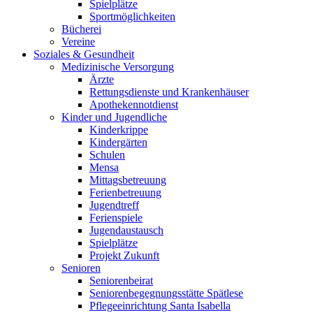
Spielplätze
Sportmöglichkeiten
Bücherei
Vereine
Soziales & Gesundheit
Medizinische Versorgung
Ärzte
Rettungsdienste und Krankenhäuser
Apothekennotdienst
Kinder und Jugendliche
Kinderkrippe
Kindergärten
Schulen
Mensa
Mittagsbetreuung
Ferienbetreuung
Jugendtreff
Ferienspiele
Jugendaustausch
Spielplätze
Projekt Zukunft
Senioren
Seniorenbeirat
Seniorenbegegnungsstätte Spätlese
Pflegeeinrichtung Santa Isabella