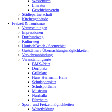
Wasserturm
Literatur
Geschichtsverein
Städtepartnerschaft
Kirchengebäude
Freizeit & Tourismus
Veranstaltungen
Impressionen
Dorfrundweg
Kulturweg
HonischBeach / Seengebiet
Gaststätten / Übernachtungsmöglichkeiten
Verkehrsanbindung
Veranstaltungsorte
BMX-Platz
Dorfplatz
Grillplatz
Hans-Herrmann-Halle
Schulsportplatz
Schulsporthalle
Musicum
Narrhalla
Pfarrheim
Sport- und Freizeitmöglichkeiten
Weiterbildung