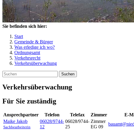
Sie befinden sich hier:
Start
Gemeinde & Bürger
Was erledige ich wo?
Ordnungsamt
Verkehrsrecht
Verkehrsüberwachung
Suchen
Verkehrsüberwachung
Für Sie zuständig
Ansprechpartner
Telefon
Telefax
Zimmer
E-Ma
Maike
Jakob
06028/9744-
06028/9744-
Zimmer
bauamt@nied
12
25
EG 09
Sachbearbeiterin