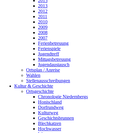
2015
2013
2012
2011
2010
2009
2008
2007
Ferienbetreuung
Ferienspiele
Jugendtreff
Mittagsbetreuung
Jugendaustausch
Ortsplan / Anreise
Wahlen
Stellenausschreibungen
Kultur & Geschichte
Ortsgeschichte
Chronologie Niedernbergs
Honischland
Dorfrundweg
Kulturweg
Geschichtsbrunnen
Blechkatzen
Hochwasser