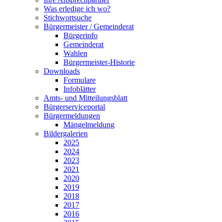
Was erledige ich wo?
Stichwortsuche
Bürgermeister / Gemeinderat
Bürgerinfo
Gemeinderat
Wahlen
Bürgermeister-Historie
Downloads
Formulare
Infoblätter
Amts- und Mitteilungsblatt
Bürgerserviceportal
Bürgermeldungen
Mängelmeldung
Bildergalerien
2025
2024
2023
2021
2020
2019
2018
2017
2016