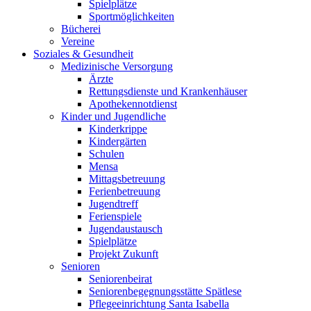
Spielplätze
Sportmöglichkeiten
Bücherei
Vereine
Soziales & Gesundheit
Medizinische Versorgung
Ärzte
Rettungsdienste und Krankenhäuser
Apothekennotdienst
Kinder und Jugendliche
Kinderkrippe
Kindergärten
Schulen
Mensa
Mittagsbetreuung
Ferienbetreuung
Jugendtreff
Ferienspiele
Jugendaustausch
Spielplätze
Projekt Zukunft
Senioren
Seniorenbeirat
Seniorenbegegnungsstätte Spätlese
Pflegeeinrichtung Santa Isabella