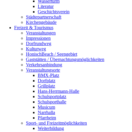
Wasserturm
Literatur
Geschichtsverein
Städtepartnerschaft
Kirchengebäude
Freizeit & Tourismus
Veranstaltungen
Impressionen
Dorfrundweg
Kulturweg
HonischBeach / Seengebiet
Gaststätten / Übernachtungsmöglichkeiten
Verkehrsanbindung
Veranstaltungsorte
BMX-Platz
Dorfplatz
Grillplatz
Hans-Herrmann-Halle
Schulsportplatz
Schulsporthalle
Musicum
Narrhalla
Pfarrheim
Sport- und Freizeitmöglichkeiten
Weiterbildung