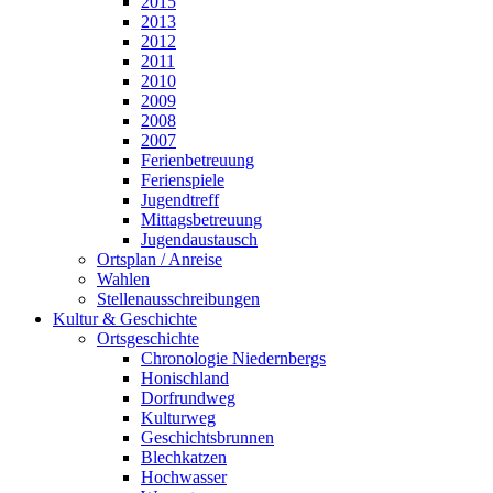
2015
2013
2012
2011
2010
2009
2008
2007
Ferienbetreuung
Ferienspiele
Jugendtreff
Mittagsbetreuung
Jugendaustausch
Ortsplan / Anreise
Wahlen
Stellenausschreibungen
Kultur & Geschichte
Ortsgeschichte
Chronologie Niedernbergs
Honischland
Dorfrundweg
Kulturweg
Geschichtsbrunnen
Blechkatzen
Hochwasser