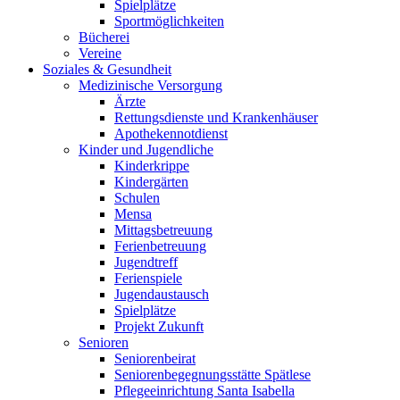
Spielplätze
Sportmöglichkeiten
Bücherei
Vereine
Soziales & Gesundheit
Medizinische Versorgung
Ärzte
Rettungsdienste und Krankenhäuser
Apothekennotdienst
Kinder und Jugendliche
Kinderkrippe
Kindergärten
Schulen
Mensa
Mittagsbetreuung
Ferienbetreuung
Jugendtreff
Ferienspiele
Jugendaustausch
Spielplätze
Projekt Zukunft
Senioren
Seniorenbeirat
Seniorenbegegnungsstätte Spätlese
Pflegeeinrichtung Santa Isabella