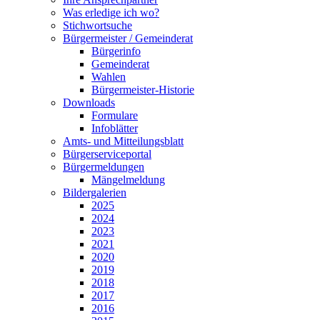
Was erledige ich wo?
Stichwortsuche
Bürgermeister / Gemeinderat
Bürgerinfo
Gemeinderat
Wahlen
Bürgermeister-Historie
Downloads
Formulare
Infoblätter
Amts- und Mitteilungsblatt
Bürgerserviceportal
Bürgermeldungen
Mängelmeldung
Bildergalerien
2025
2024
2023
2021
2020
2019
2018
2017
2016