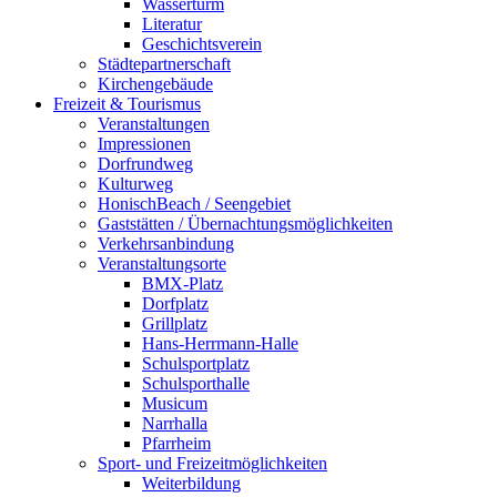
Wasserturm
Literatur
Geschichtsverein
Städtepartnerschaft
Kirchengebäude
Freizeit & Tourismus
Veranstaltungen
Impressionen
Dorfrundweg
Kulturweg
HonischBeach / Seengebiet
Gaststätten / Übernachtungsmöglichkeiten
Verkehrsanbindung
Veranstaltungsorte
BMX-Platz
Dorfplatz
Grillplatz
Hans-Herrmann-Halle
Schulsportplatz
Schulsporthalle
Musicum
Narrhalla
Pfarrheim
Sport- und Freizeitmöglichkeiten
Weiterbildung