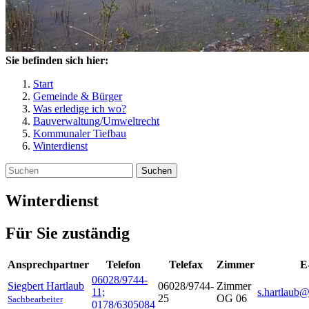
Sie befinden sich hier:
Start
Gemeinde & Bürger
Was erledige ich wo?
Bauverwaltung/Umweltrecht
Kommunaler Tiefbau
Winterdienst
Suchen
Winterdienst
Für Sie zuständig
Ansprechpartner
Telefon
Telefax
Zimmer
E
06028/9744-
Siegbert
Hartlaub
06028/9744-
Zimmer
11;
s.hartlaub@
25
OG 06
Sachbearbeiter
0178/6305084