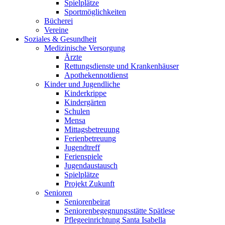
Spielplätze
Sportmöglichkeiten
Bücherei
Vereine
Soziales & Gesundheit
Medizinische Versorgung
Ärzte
Rettungsdienste und Krankenhäuser
Apothekennotdienst
Kinder und Jugendliche
Kinderkrippe
Kindergärten
Schulen
Mensa
Mittagsbetreuung
Ferienbetreuung
Jugendtreff
Ferienspiele
Jugendaustausch
Spielplätze
Projekt Zukunft
Senioren
Seniorenbeirat
Seniorenbegegnungsstätte Spätlese
Pflegeeinrichtung Santa Isabella