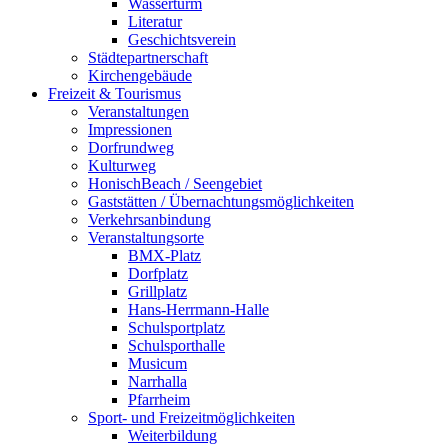
Wasserturm
Literatur
Geschichtsverein
Städtepartnerschaft
Kirchengebäude
Freizeit & Tourismus
Veranstaltungen
Impressionen
Dorfrundweg
Kulturweg
HonischBeach / Seengebiet
Gaststätten / Übernachtungsmöglichkeiten
Verkehrsanbindung
Veranstaltungsorte
BMX-Platz
Dorfplatz
Grillplatz
Hans-Herrmann-Halle
Schulsportplatz
Schulsporthalle
Musicum
Narrhalla
Pfarrheim
Sport- und Freizeitmöglichkeiten
Weiterbildung