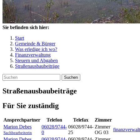
Sie befinden sich hier:
Start
Gemeinde & Bürger
Was erledige ich wo?
Finanzverwaltung
Steuern und Abgaben
Straßenausbaubeiträge
Suchen
Straßenausbaubeiträge
Für Sie zuständig
Ansprechpartner
Telefon
Telefax
Zimmer
Marion
Debes
06028/9744-
06028/9744-
Zimmer
finanzverwal
0
25
OG 03
Sachbearbeiterin
Marion
Debes
06028/9744-
06028/9744-
Zimmer