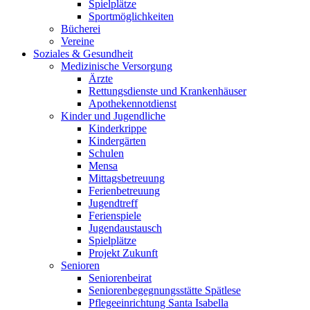
Spielplätze
Sportmöglichkeiten
Bücherei
Vereine
Soziales & Gesundheit
Medizinische Versorgung
Ärzte
Rettungsdienste und Krankenhäuser
Apothekennotdienst
Kinder und Jugendliche
Kinderkrippe
Kindergärten
Schulen
Mensa
Mittagsbetreuung
Ferienbetreuung
Jugendtreff
Ferienspiele
Jugendaustausch
Spielplätze
Projekt Zukunft
Senioren
Seniorenbeirat
Seniorenbegegnungsstätte Spätlese
Pflegeeinrichtung Santa Isabella