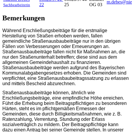
m.debes@nie
22
25
OG 03
Sachbearbeiterin
Bemerkungen
Während Erschließungsbeiträge für die erstmalige
Herstellung von Straßen erhoben werden, fallen
gemeindliche Straßenausbaubeiträge nur in den übrigen
Fällen von Verbesserungen oder Erneuerungen an.
Straßenausbaubeiträge fallen nicht für Maßnahmen an, die
nur den Straßenunterhalt betreffen; diese sind aus dem
allgemeinen Gemeindehaushalt zu finanzieren.
Straßenausbaubeiträge werden aufgrund des Bayerischen
Kommunalabgabengesetzes erhoben. Die Gemeinden sind
verpflichtet, eine Straßenausbaubeitragssatzung zu erlassen
und mittels Bescheid abzurechnen.
Straßenausbaubeiträge können, ähnlich wie
Erschließungsbeiträge, eine empfindliche Höhe erreichen.
Führt die Erhebung beim Beitragspflichtigen zu besonderen
Härten, steht es im pflichtgemäßen Ermessen der
Gemeinden, diese durch Billigkeitsmaßnahmen, wie z. B.
Ratenzahlung, Verrentung, Stundung oder Erlass
sozialverträglich zu mildern. Der Beitragspflichtige kann
dazu einen Antrag bei seiner Gemeinde stellen. In unserer