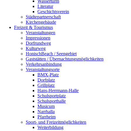
Wasserturm
Literatur
Geschichtsverein
Städtepartnerschaft
Kirchengebäude
Freizeit & Tourismus
Veranstaltungen
Impressionen
Dorfrundweg
Kulturweg
HonischBeach / Seengebiet
Gaststätten / Übernachtungsmöglichkeiten
Verkehrsanbindung
Veranstaltungsorte
BMX-Platz
Dorfplatz
Grillplatz
Hans-Herrmann-Halle
Schulsportplatz
Schulsporthalle
Musicum
Narrhalla
Pfarrheim
Sport- und Freizeitmöglichkeiten
Weiterbildung