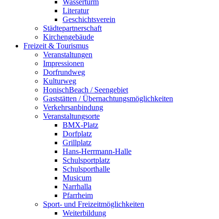
Wasserturm
Literatur
Geschichtsverein
Städtepartnerschaft
Kirchengebäude
Freizeit & Tourismus
Veranstaltungen
Impressionen
Dorfrundweg
Kulturweg
HonischBeach / Seengebiet
Gaststätten / Übernachtungsmöglichkeiten
Verkehrsanbindung
Veranstaltungsorte
BMX-Platz
Dorfplatz
Grillplatz
Hans-Herrmann-Halle
Schulsportplatz
Schulsporthalle
Musicum
Narrhalla
Pfarrheim
Sport- und Freizeitmöglichkeiten
Weiterbildung