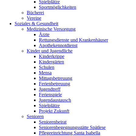
Spielplätze
Sportmöglichkeiten
Bücherei
Vereine
Soziales & Gesundheit
Medizinische Versorgung
Ärzte
Rettungsdienste und Krankenhäuser
Apothekennotdienst
Kinder und Jugendliche
Kinderkrippe
Kindergärten
Schulen
Mensa
Mittagsbetreuung
Ferienbetreuung
Jugendtreff
Ferienspiele
Jugendaustausch
Spielplätze
Projekt Zukunft
Senioren
Seniorenbeirat
Seniorenbegegnungsstätte Spätlese
Pflegeeinrichtung Santa Isabella