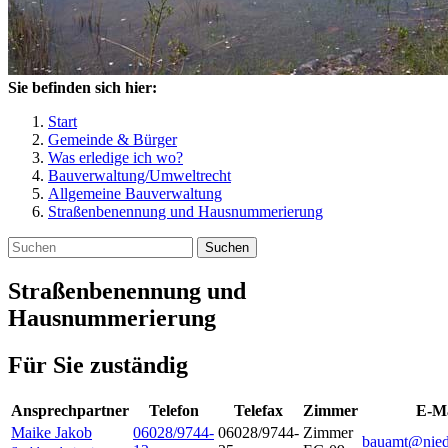
Sie befinden sich hier:
Start
Gemeinde & Bürger
Was erledige ich wo?
Bauverwaltung/Umweltrecht
Allgemeine Bauverwaltung
Straßenbenennung und Hausnummerierung
Suchen
Straßenbenennung und
Hausnummerierung
Für Sie zuständig
Ansprechpartner
Telefon
Telefax
Zimmer
E-Ma
Maike
Jakob
06028/9744-
06028/9744-
Zimmer
bauamt@nied