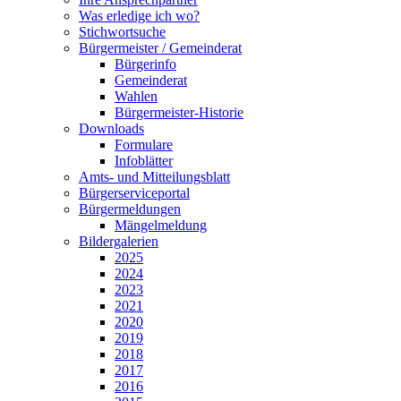
Was erledige ich wo?
Stichwortsuche
Bürgermeister / Gemeinderat
Bürgerinfo
Gemeinderat
Wahlen
Bürgermeister-Historie
Downloads
Formulare
Infoblätter
Amts- und Mitteilungsblatt
Bürgerserviceportal
Bürgermeldungen
Mängelmeldung
Bildergalerien
2025
2024
2023
2021
2020
2019
2018
2017
2016