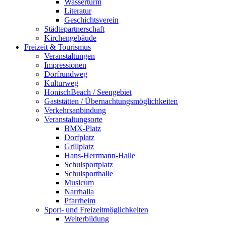
Wasserturm
Literatur
Geschichtsverein
Städtepartnerschaft
Kirchengebäude
Freizeit & Tourismus
Veranstaltungen
Impressionen
Dorfrundweg
Kulturweg
HonischBeach / Seengebiet
Gaststätten / Übernachtungsmöglichkeiten
Verkehrsanbindung
Veranstaltungsorte
BMX-Platz
Dorfplatz
Grillplatz
Hans-Herrmann-Halle
Schulsportplatz
Schulsporthalle
Musicum
Narrhalla
Pfarrheim
Sport- und Freizeitmöglichkeiten
Weiterbildung