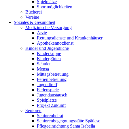
Spielplätze
Sportmöglichkeiten
Bücherei
Vereine
Soziales & Gesundheit
Medizinische Versorgung
Ärzte
Rettungsdienste und Krankenhäuser
Apothekennotdienst
Kinder und Jugendliche
Kinderkrippe
Kindergärten
Schulen
Mensa
Mittagsbetreuung
Ferienbetreuung
Jugendtreff
Ferienspiele
Jugendaustausch
Spielplätze
Projekt Zukunft
Senioren
Seniorenbeirat
Seniorenbegegnungsstätte Spätlese
Pflegeeinrichtung Santa Isabella