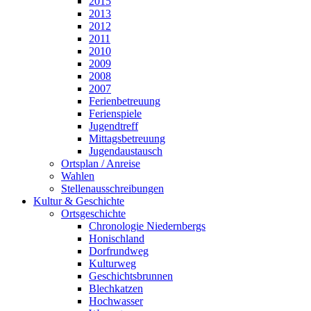
2015
2013
2012
2011
2010
2009
2008
2007
Ferienbetreuung
Ferienspiele
Jugendtreff
Mittagsbetreuung
Jugendaustausch
Ortsplan / Anreise
Wahlen
Stellenausschreibungen
Kultur & Geschichte
Ortsgeschichte
Chronologie Niedernbergs
Honischland
Dorfrundweg
Kulturweg
Geschichtsbrunnen
Blechkatzen
Hochwasser