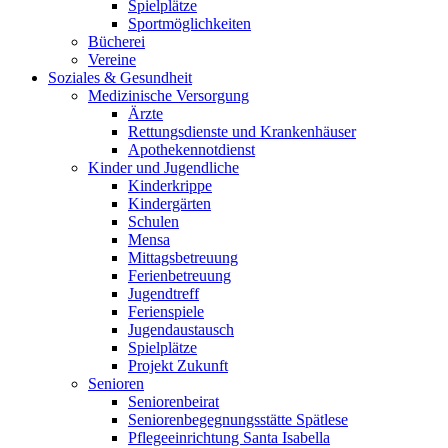
Spielplätze
Sportmöglichkeiten
Bücherei
Vereine
Soziales & Gesundheit
Medizinische Versorgung
Ärzte
Rettungsdienste und Krankenhäuser
Apothekennotdienst
Kinder und Jugendliche
Kinderkrippe
Kindergärten
Schulen
Mensa
Mittagsbetreuung
Ferienbetreuung
Jugendtreff
Ferienspiele
Jugendaustausch
Spielplätze
Projekt Zukunft
Senioren
Seniorenbeirat
Seniorenbegegnungsstätte Spätlese
Pflegeeinrichtung Santa Isabella