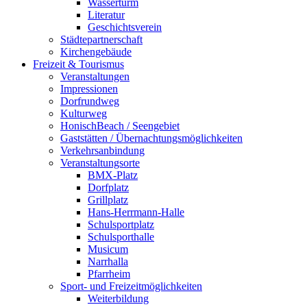
Wasserturm
Literatur
Geschichtsverein
Städtepartnerschaft
Kirchengebäude
Freizeit & Tourismus
Veranstaltungen
Impressionen
Dorfrundweg
Kulturweg
HonischBeach / Seengebiet
Gaststätten / Übernachtungsmöglichkeiten
Verkehrsanbindung
Veranstaltungsorte
BMX-Platz
Dorfplatz
Grillplatz
Hans-Herrmann-Halle
Schulsportplatz
Schulsporthalle
Musicum
Narrhalla
Pfarrheim
Sport- und Freizeitmöglichkeiten
Weiterbildung