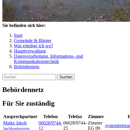
Sie befinden sich hier:
Start
Gemeinde & Bürger
Was erledige ich wo?
Hauptverwaltung
Datenverarbeitung, Informations- und
Kommunikationstechnik
Behördennetz
Suchen
Behördennetz
Für Sie zuständig
Ansprechpartner
Telefon
Telefax
Zimmer
E
Maike
Jakob
06028/9744-
06028/9744-
Zimmer
systembetreu
12
25
EG 09
Sachbearbeiterin