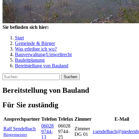
Sie befinden sich hier:
Start
Gemeinde & Bürger
Was erledige ich wo?
Bauverwaltung/Umweltrecht
Bauleitplanung
Bereitstellung von Bauland
Suchen
Bereitstellung von Bauland
Für Sie zuständig
Ansprechpartner
Telefon
Telefax
Zimmer
E-Mail
06028
06028
Ralf
Sendelbach
Zimmer
9744-
9744-
r.sendelbach@niedernb
DG 01
Bürgermeister
13
25