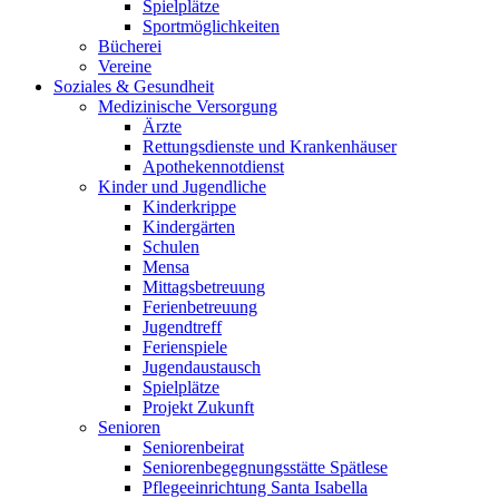
Spielplätze
Sportmöglichkeiten
Bücherei
Vereine
Soziales & Gesundheit
Medizinische Versorgung
Ärzte
Rettungsdienste und Krankenhäuser
Apothekennotdienst
Kinder und Jugendliche
Kinderkrippe
Kindergärten
Schulen
Mensa
Mittagsbetreuung
Ferienbetreuung
Jugendtreff
Ferienspiele
Jugendaustausch
Spielplätze
Projekt Zukunft
Senioren
Seniorenbeirat
Seniorenbegegnungsstätte Spätlese
Pflegeeinrichtung Santa Isabella