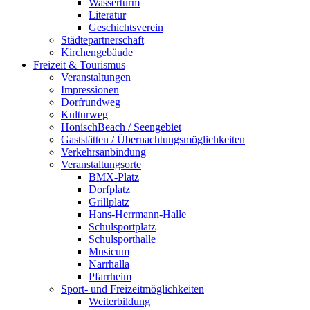
Wasserturm
Literatur
Geschichtsverein
Städtepartnerschaft
Kirchengebäude
Freizeit & Tourismus
Veranstaltungen
Impressionen
Dorfrundweg
Kulturweg
HonischBeach / Seengebiet
Gaststätten / Übernachtungsmöglichkeiten
Verkehrsanbindung
Veranstaltungsorte
BMX-Platz
Dorfplatz
Grillplatz
Hans-Herrmann-Halle
Schulsportplatz
Schulsporthalle
Musicum
Narrhalla
Pfarrheim
Sport- und Freizeitmöglichkeiten
Weiterbildung