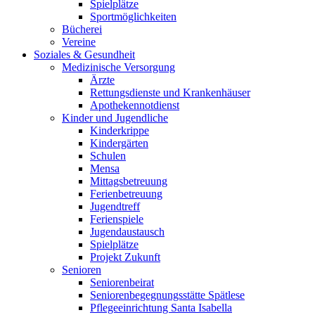
Spielplätze
Sportmöglichkeiten
Bücherei
Vereine
Soziales & Gesundheit
Medizinische Versorgung
Ärzte
Rettungsdienste und Krankenhäuser
Apothekennotdienst
Kinder und Jugendliche
Kinderkrippe
Kindergärten
Schulen
Mensa
Mittagsbetreuung
Ferienbetreuung
Jugendtreff
Ferienspiele
Jugendaustausch
Spielplätze
Projekt Zukunft
Senioren
Seniorenbeirat
Seniorenbegegnungsstätte Spätlese
Pflegeeinrichtung Santa Isabella