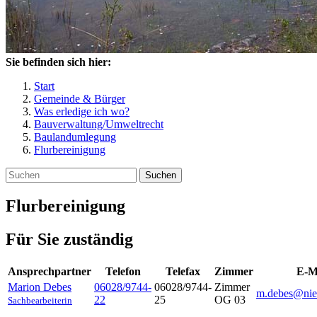
Sie befinden sich hier:
Start
Gemeinde & Bürger
Was erledige ich wo?
Bauverwaltung/Umweltrecht
Baulandumlegung
Flurbereinigung
Suchen
Flurbereinigung
Für Sie zuständig
Ansprechpartner
Telefon
Telefax
Zimmer
E-M
Marion
Debes
06028/9744-
06028/9744-
Zimmer
m.debes@nie
22
25
OG 03
Sachbearbeiterin