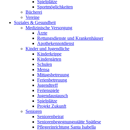
Spielplätze
Sportmöglichkeiten
Bücherei
Vereine
Soziales & Gesundheit
Medizinische Versorgung
Ärzte
Rettungsdienste und Krankenhäuser
Apothekennotdienst
Kinder und Jugendliche
Kinderkrippe
Kindergärten
Schulen
Mensa
Mittagsbetreuung
Ferienbetreuung
Jugendtreff
Ferienspiele
Jugendaustausch
Spielplätze
Projekt Zukunft
Senioren
Seniorenbeirat
Seniorenbegegnungsstätte Spätlese
Pflegeeinrichtung Santa Isabella