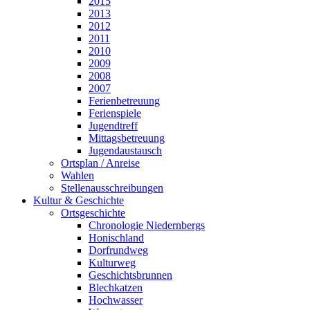
2015
2013
2012
2011
2010
2009
2008
2007
Ferienbetreuung
Ferienspiele
Jugendtreff
Mittagsbetreuung
Jugendaustausch
Ortsplan / Anreise
Wahlen
Stellenausschreibungen
Kultur & Geschichte
Ortsgeschichte
Chronologie Niedernbergs
Honischland
Dorfrundweg
Kulturweg
Geschichtsbrunnen
Blechkatzen
Hochwasser