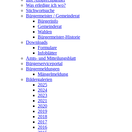
Was erledige ich wo?
Stichwortsuche
Bürgermeister / Gemeinderat
Bürgerinfo
Gemeinderat
Wahlen
Bürgermeister-Historie
Downloads
Formulare
Infoblätter
Amts- und Mitteilungsblatt
Bürgerserviceportal
Bürgermeldungen
Mängelmeldung
Bildergalerien
2025
2024
2023
2021
2020
2019
2018
2017
2016