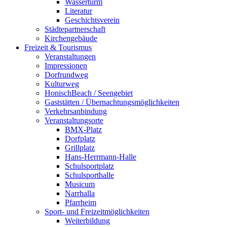
Wasserturm
Literatur
Geschichtsverein
Städtepartnerschaft
Kirchengebäude
Freizeit & Tourismus
Veranstaltungen
Impressionen
Dorfrundweg
Kulturweg
HonischBeach / Seengebiet
Gaststätten / Übernachtungsmöglichkeiten
Verkehrsanbindung
Veranstaltungsorte
BMX-Platz
Dorfplatz
Grillplatz
Hans-Herrmann-Halle
Schulsportplatz
Schulsporthalle
Musicum
Narrhalla
Pfarrheim
Sport- und Freizeitmöglichkeiten
Weiterbildung