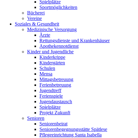
Spielplätze
Sportmöglichkeiten
Bücherei
Vereine
Soziales & Gesundheit
Medizinische Versorgung
Ärzte
Rettungsdienste und Krankenhäuser
Apothekennotdienst
Kinder und Jugendliche
Kinderkrippe
Kindergärten
Schulen
Mensa
Mittagsbetreuung
Ferienbetreuung
Jugendtreff
Ferienspiele
Jugendaustausch
Spielplätze
Projekt Zukunft
Senioren
Seniorenbeirat
Seniorenbegegnungsstätte Spätlese
Pflegeeinrichtung Santa Isabella