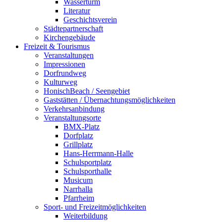
Wasserturm
Literatur
Geschichtsverein
Städtepartnerschaft
Kirchengebäude
Freizeit & Tourismus
Veranstaltungen
Impressionen
Dorfrundweg
Kulturweg
HonischBeach / Seengebiet
Gaststätten / Übernachtungsmöglichkeiten
Verkehrsanbindung
Veranstaltungsorte
BMX-Platz
Dorfplatz
Grillplatz
Hans-Herrmann-Halle
Schulsportplatz
Schulsporthalle
Musicum
Narrhalla
Pfarrheim
Sport- und Freizeitmöglichkeiten
Weiterbildung