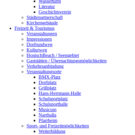
Wasserturm
Literatur
Geschichtsverein
Städtepartnerschaft
Kirchengebäude
Freizeit & Tourismus
Veranstaltungen
Impressionen
Dorfrundweg
Kulturweg
HonischBeach / Seengebiet
Gaststätten / Übernachtungsmöglichkeiten
Verkehrsanbindung
Veranstaltungsorte
BMX-Platz
Dorfplatz
Grillplatz
Hans-Herrmann-Halle
Schulsportplatz
Schulsporthalle
Musicum
Narrhalla
Pfarrheim
Sport- und Freizeitmöglichkeiten
Weiterbildung