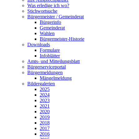
Was erledige ich wo?
Stichwortsuche
Bürgermeister / Gemeinderat
Bürgerinfo
Gemeinderat
Wahlen
Bürgermeister-Historie
Downloads
Formulare
Infoblätter
Amts- und Mitteilungsblatt
Bürgerserviceportal
Bürgermeldungen
Mängelmeldung
Bildergalerien
2025
2024
2023
2021
2020
2019
2018
2017
2016