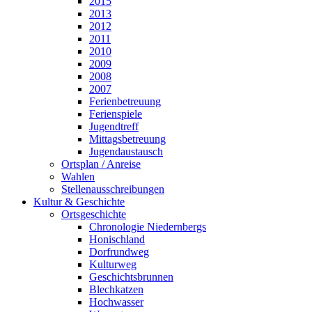
2015
2013
2012
2011
2010
2009
2008
2007
Ferienbetreuung
Ferienspiele
Jugendtreff
Mittagsbetreuung
Jugendaustausch
Ortsplan / Anreise
Wahlen
Stellenausschreibungen
Kultur & Geschichte
Ortsgeschichte
Chronologie Niedernbergs
Honischland
Dorfrundweg
Kulturweg
Geschichtsbrunnen
Blechkatzen
Hochwasser