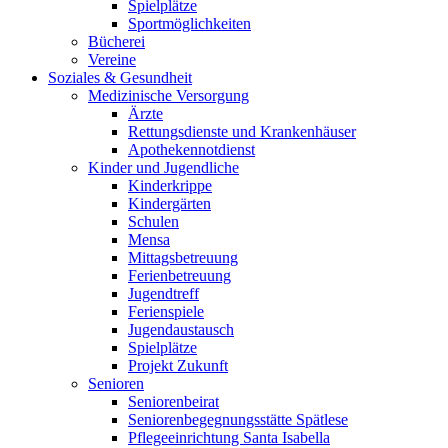
Spielplätze
Sportmöglichkeiten
Bücherei
Vereine
Soziales & Gesundheit
Medizinische Versorgung
Ärzte
Rettungsdienste und Krankenhäuser
Apothekennotdienst
Kinder und Jugendliche
Kinderkrippe
Kindergärten
Schulen
Mensa
Mittagsbetreuung
Ferienbetreuung
Jugendtreff
Ferienspiele
Jugendaustausch
Spielplätze
Projekt Zukunft
Senioren
Seniorenbeirat
Seniorenbegegnungsstätte Spätlese
Pflegeeinrichtung Santa Isabella