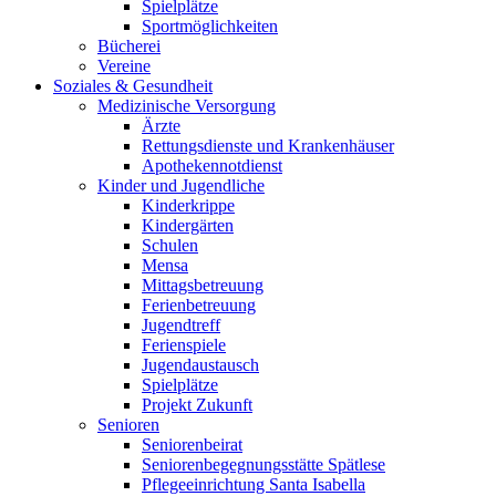
Spielplätze
Sportmöglichkeiten
Bücherei
Vereine
Soziales & Gesundheit
Medizinische Versorgung
Ärzte
Rettungsdienste und Krankenhäuser
Apothekennotdienst
Kinder und Jugendliche
Kinderkrippe
Kindergärten
Schulen
Mensa
Mittagsbetreuung
Ferienbetreuung
Jugendtreff
Ferienspiele
Jugendaustausch
Spielplätze
Projekt Zukunft
Senioren
Seniorenbeirat
Seniorenbegegnungsstätte Spätlese
Pflegeeinrichtung Santa Isabella