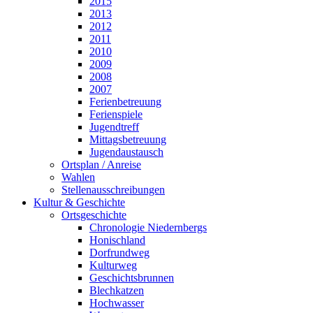
2015
2013
2012
2011
2010
2009
2008
2007
Ferienbetreuung
Ferienspiele
Jugendtreff
Mittagsbetreuung
Jugendaustausch
Ortsplan / Anreise
Wahlen
Stellenausschreibungen
Kultur & Geschichte
Ortsgeschichte
Chronologie Niedernbergs
Honischland
Dorfrundweg
Kulturweg
Geschichtsbrunnen
Blechkatzen
Hochwasser