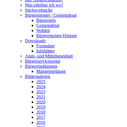
Was erledige ich wo?
Stichwortsuche
Bürgermeister / Gemeinderat
Bürgerinfo
Gemeinderat
Wahlen
Bürgermeister-Historie
Downloads
Formulare
Infoblätter
Amts- und Mitteilungsblatt
Bürgerserviceportal
Bürgermeldungen
Mängelmeldung
Bildergalerien
2025
2024
2023
2021
2020
2019
2018
2017
2016