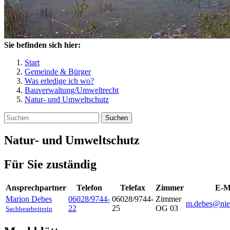
Sie befinden sich hier:
Start
Gemeinde & Bürger
Was erledige ich wo?
Bauverwaltung/Umweltrecht
Natur- und Umweltschutz
Suchen
Natur- und Umweltschutz
Für Sie zuständig
Ansprechpartner
Telefon
Telefax
Zimmer
E-M
Marion
Debes
06028/9744-
06028/9744-
Zimmer
m.debes@nie
22
25
OG 03
Sachbearbeiterin