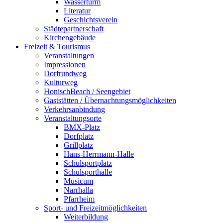
Wasserturm
Literatur
Geschichtsverein
Städtepartnerschaft
Kirchengebäude
Freizeit & Tourismus
Veranstaltungen
Impressionen
Dorfrundweg
Kulturweg
HonischBeach / Seengebiet
Gaststätten / Übernachtungsmöglichkeiten
Verkehrsanbindung
Veranstaltungsorte
BMX-Platz
Dorfplatz
Grillplatz
Hans-Herrmann-Halle
Schulsportplatz
Schulsporthalle
Musicum
Narrhalla
Pfarrheim
Sport- und Freizeitmöglichkeiten
Weiterbildung