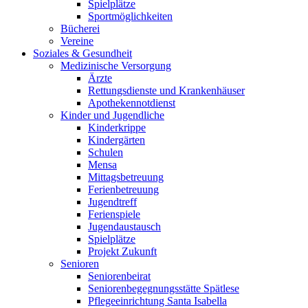
Spielplätze
Sportmöglichkeiten
Bücherei
Vereine
Soziales & Gesundheit
Medizinische Versorgung
Ärzte
Rettungsdienste und Krankenhäuser
Apothekennotdienst
Kinder und Jugendliche
Kinderkrippe
Kindergärten
Schulen
Mensa
Mittagsbetreuung
Ferienbetreuung
Jugendtreff
Ferienspiele
Jugendaustausch
Spielplätze
Projekt Zukunft
Senioren
Seniorenbeirat
Seniorenbegegnungsstätte Spätlese
Pflegeeinrichtung Santa Isabella